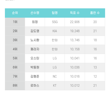
순위
선수명
팀명
득표 수
홈런 수
1위
최정
SSG
22,906
20
2위
김도영
KIA
19,248
21
3위
노시환
한화
13,746
18
4위
페라자
한화
10,158
16
5위
오스틴
LG
10,041
16
6위
박동원
LG
10,036
13
7위
김형준
NC
10,016
12
8위
로하스
KT
10,012
21