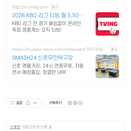
http://m.tving.com
광고
2026 KBO 리그 티빙 월 5,500
원부터
KBO 리그 전 경기 빠짐없이 온라인
독점 생중계는 오직 티빙!
https://m.place.naver.com/restaurant/191733902
광고
1
SMASH24 신촌무인탁구장
신촌 명물거리, 24시 연중무휴, 자동
센서 매장출입, 청결한 내부
공감
구독하기
'
스포츠
' 카테고리의 다른 글