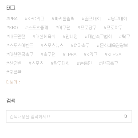
태그
PBA
KBO리그
파리올림픽
골프대회
당구대회
KBO
스포츠중계
야구팬
프로당구
프로야구
배드민턴
대한체육회
안세영
대한축구협회
탁구
스포츠이벤트
스포츠뉴스
여자축구
문화체육관광부
대한민국축구
축구팬
LPBA
K리그
KLPGA
신유빈
스포츠
탁구대회
손흥민
한국축구
오블완
더보기
검색