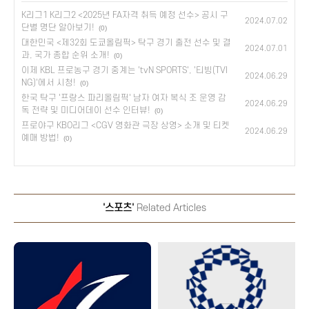
K리그1 K리그2 <2025년 FA자격 취득 예정 선수> 공시 구
2024.07.02
단별 명단 알아보기!
(0)
대한민국 <제32회 도쿄올림픽> 탁구 경기 출전 선수 및 결
2024.07.01
과, 국가 종합 순위 소개!
(0)
이제 KBL 프로농구 경기 중계는 'tvN SPORTS', '티빙(TVI
2024.06.29
NG)'에서 시청!
(0)
한국 탁구 '프랑스 파리올림픽' 남자 여자 복식 조 운영 감
2024.06.29
독 전략 및 미디어데이 선수 인터뷰!
(0)
프로야구 KBO리그 <CGV 영화관 극장 상영> 소개 및 티켓
2024.06.29
예매 방법!
(0)
'스포츠'
Related Articles