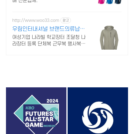
매 전문업체.
http://www.woo33.com
광고
우림인터내셔널 브랜드의류납품
브랜드 매장제품상담환영합니다
여성기업 나라빌 학교장터 조달청 나
라장터 등록 단체복 근무복 행사복
유니폼 생산