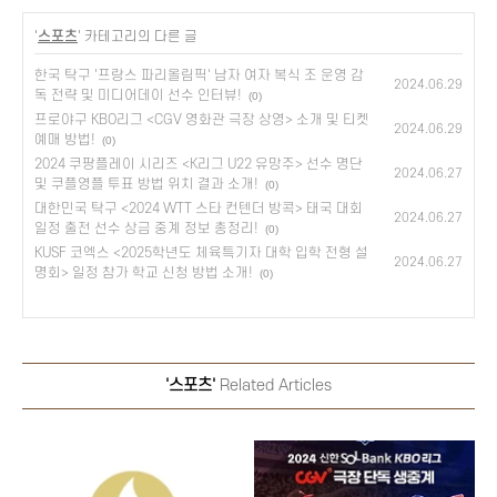
'
스포츠
' 카테고리의 다른 글
한국 탁구 '프랑스 파리올림픽' 남자 여자 복식 조 운영 감
2024.06.29
독 전략 및 미디어데이 선수 인터뷰!
(0)
프로야구 KBO리그 <CGV 영화관 극장 상영> 소개 및 티켓
2024.06.29
예매 방법!
(0)
2024 쿠팡플레이 시리즈 <K리그 U22 유망주> 선수 명단
2024.06.27
및 쿠플영플 투표 방법 위치 결과 소개!
(0)
대한민국 탁구 <2024 WTT 스타 컨텐더 방콕> 태국 대회
2024.06.27
일정 출전 선수 상금 중계 정보 총정리!
(0)
KUSF 코엑스 <2025학년도 체육특기자 대학 입학 전형 설
2024.06.27
명회> 일정 참가 학교 신청 방법 소개!
(0)
'스포츠'
Related Articles