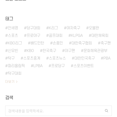
태그
안세영
당구대회
K리그
여자축구
오블완
스포츠
프로야구
골프대회
KLPGA
대한체육회
KBO리그
배드민턴
손흥민
대한축구협회
축구팬
신유빈
KBO
한국축구
야구팬
문화체육관광부
탁구
스포츠중계
스포츠뉴스
대한민국축구
PBA
파리올림픽
LPBA
프로당구
스포츠이벤트
탁구대회
더보기
검색