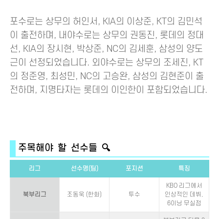
포수로는 상무의 허인서, KIA의 이상준, KT의 김민석
이 출전하며, 내야수로는 상무의 권동진, 롯데의 정대
선, KIA의 장시현, 박상준, NC의 김세훈, 삼성의 양도
근이 선정되었습니다. 외야수로는 상무의 조세진, KT
의 정준영, 최성민, NC의 고승완, 삼성의 김현준이 출
전하며, 지명타자는 롯데의 이인한이 포함되었습니다.
주목해야 할 선수들 🔍
리그
선수명(팀)
포지션
특징
KBO 리그에서
북부리그
조동욱 (한화)
투수
인상적인 데뷔,
6이닝 무실점