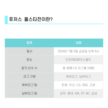
퓨처스 올스타전이란?
항목
내용
일시
2024년 7월 5일 금요일 오후 6시
장소
인천SSG랜더스필드
참가 선수 수
총 48명 (각 리그별 24명)
리그 구분
북부리그, 남부리그
북부리그 팀
한화, 두산, LG, SSG, 고양
남부리그 팀
상무, 롯데, KIA, KT, NC, 삼성