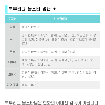
북부리그 올스타 명단 ⭐
포지션
선수명(팀)
감독
이대진 (한화)
김서현 (한화), 조동욱 (한화), 김도윤 (두산), 이믿음 (LG), 정
투수
지헌 (LG), 하영진 (LG), 최현석 (SSG), 김연주 (고양), 윤석원
(고양)
포수
장규현 (한화), 류현준 (두산), 조형우 (SSG)
여동건 (두산), 임종성 (두산), 김범석 (LG), 허진 (SSG), 송지
내야수
후 (고양), 이승원 (고양)
임종찬 (한화), 정안석 (한화), 전다민 (두산), 함창건 (LG), 정
외야수
현승 (SSG)
지명타자
이승민 (SSG)
북부리그 올스타팀은 한화의 이대진 감독이 이끕니다.