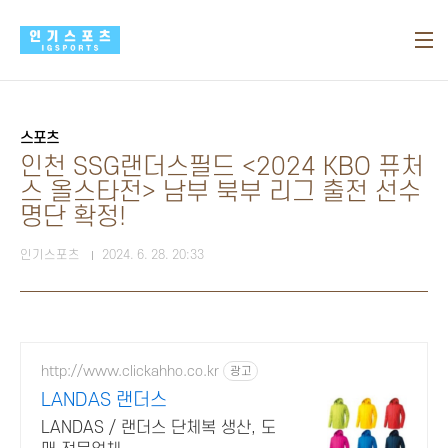
본문 바로가기
스포츠
인천 SSG랜더스필드 <2024 KBO 퓨처
스 올스타전> 남부 북부 리그 출전 선수
명단 확정!
인기스포츠
2024. 6. 28. 20:33
http://www.clickahho.co.kr
광고
LANDAS 랜더스
LANDAS / 랜더스 단체복 생산, 도