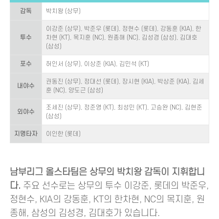
감독
박치왕 (상무)
이강준 (상무), 박준우 (롯데), 정현수 (롯데), 강동훈 (KIA), 한
투수
차현 (KT), 목지훈 (NC), 원종해 (NC), 김성경 (삼성), 김대호
(삼성)
포수
허인서 (상무), 이상준 (KIA), 김민석 (KT)
권동진 (상무), 정대선 (롯데), 장시현 (KIA), 박상준 (KIA), 김세
내야수
훈 (NC), 양도근 (삼성)
조세진 (상무), 정준영 (KT), 최성민 (KT), 고승완 (NC), 김현준
외야수
(삼성)
지명타자
이인한 (롯데)
남부리그 올스타팀은 상무의 박치왕 감독이 지휘합니
다.
주요 선수로는 상무의 투수 이강준, 롯데의 박준우,
정현수, KIA의 강동훈, KT의 한차현, NC의 목지훈, 원
종해, 삼성의 김성경, 김대호가 있습니다.