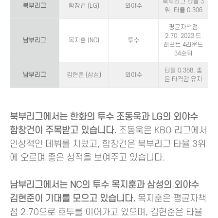
북부리그 타율 3
북부리그
함창건 (LG)
외야수
위, 타율 0.306
평균자책점
2.70, 2023 드
남부리그
목지훈 (NC)
투수
래프트 4라운드
34순위
타율 0.368, 좋
남부리그
김현준 (삼성)
외야수
은 타격감 유지
북부리그에서는 한화의 투수 조동욱과 LG의 외야수
함창건이 주목받고 있습니다.
조동욱은 KBO 리그에서
인상적인 데뷔를 치렀고, 함창건은 북부리그 타율 3위
에 오르며 좋은 성적을 보여주고 있습니다.
남부리그에서는 NC의 투수 목지훈과 삼성의 외야수
김현준이 기대를 모으고 있습니다.
목지훈은 평균자책
점 2.70으로 호투를 이어가고 있으며, 김현준은 타율