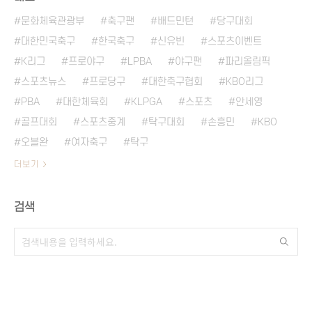
문화체육관광부
축구팬
배드민턴
당구대회
대한민국축구
한국축구
신유빈
스포츠이벤트
K리그
프로야구
LPBA
야구팬
파리올림픽
스포츠뉴스
프로당구
대한축구협회
KBO리그
PBA
대한체육회
KLPGA
스포츠
안세영
골프대회
스포츠중계
탁구대회
손흥민
KBO
오블완
여자축구
탁구
더보기
검색