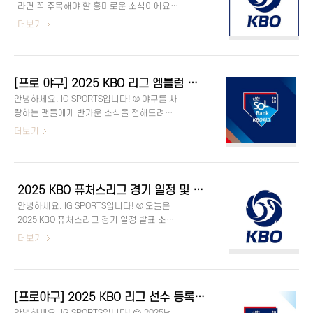
라면 꼭 주목해야 할 흥미로운 소식이에요.
스타 팬투표 방법✅ 투표 결과👉 자세히 보
2025년 KBO 리그 선수들의 평균 연봉이 역
더보기
기👉 자세히 보기투표 일정 및 방법📅항목내
대 최고액을 기록했어요! 특히 각 구단의 평
용투표 기간2025년 6월 2일(월) 오전 10시 ~
균 연봉 인상률이 눈에 띄는데요. 먼저 구단
6월 22일(일) 오후 2시투표 방법KBO 공식 홈
별 연봉 변화를 자세히 살펴볼게요. 👇 💸
페이지, KBO 앱, 신한 SOL뱅크 앱투표 횟수1
2024년 평균 연봉💸 2026년 평균 연봉자세
일 최대 3회(각 플랫폼별 1회씩)결과 발표
[프로 야구] 2025 KBO 리그 엠블럼 리뉴얼! [JPG PNG AI 파일 로고 다운로드]
히 보기자세히 보기 구단별 평균 연봉 비교
2025년 6월..
안녕하세요. IG SPORTS입니다! ⚾ 야구를 사
(2024 → 2025) 구단2024년 총액(만
랑하는 팬들에게 반가운 소식을 전해드려요.
원)2024년 평균연봉(만 원)2025년 총액(만
KBO 리그가 3년 만에 엠블럼을 리뉴얼하며
더보기
원)2025 평균연봉(만 원)인상률
더욱 역동적인 2025 시즌을 예고했어요! 이
(%)KIA750,70014,164942,30017,77925.5
번 리뉴얼은 단순한 디자인 변경이 아니라,
삼성
KBO 리그의 브랜드 가치와 방향성을 시각적
805,60014,919994,20018,41123.4LG874,40019,009752,20014,465-
으로 강화하는 중요한 변화인데요. 어떤 점
23.9두산727,40013,988738,8..
2025 KBO 퓨처스리그 경기 일정 및 주요 변경 사항 총정리 – 개막일, 경기 방식, 챔피언 결정전 신설
이 달라졌는지 함께 살펴볼까요? 😊 🔥
안녕하세요. IG SPORTS입니다! ⚾️ 오늘은
2025 KBO 리그, 새로운 엠블럼 공개! 항목내
2025 KBO 퓨처스리그 경기 일정 발표 소식
용🔹 변경 시점2025 시즌부터 적용🔹 변경
을 전해드리려고 해요. 퓨처스리그는 1군 무
더보기
이유리그 브랜드 강화 및 역동성 강조🔹 디자
대를 꿈꾸는 유망주들이 뛰는 무대라서 야구
인 컨셉홈플레이트로 미끄러져 들어오는 슬
팬들의 관심이 높아지고 있죠! 이번 시즌 일
라이딩 장면 형상화🔹 주요 특징야구의 긴장
정과 새로운 변화들까지 자세히 알려드릴게
감과 도전 정신 표현 KBO 리그가 3년 만에 새
요! 😊 🔗 KBO 홈페이지📅 퓨처스 리그 전체
로운 엠블럼을 선보였어요! 이번 엠블럼은
[프로야구] 2025 KBO 리그 선수 등록 현황 총정리 – 소속 선수 597명, 구단별 명단, 신인, 코칭스태프
일정바로가기자세히 보기⚾ 경기 결과📈 팀
KBO 리그의 공식 캐치프레이즈인 'SLI..