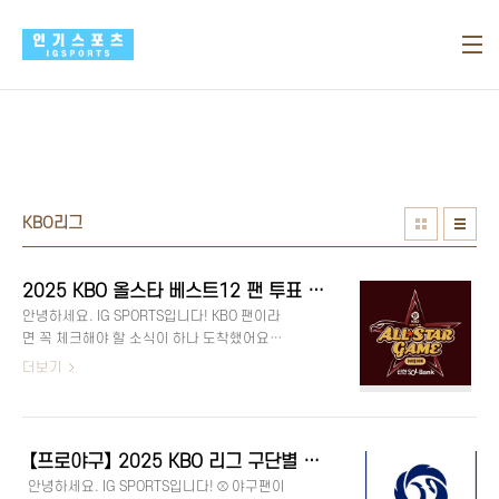
본문 바로가기
KBO리그
2025 KBO 올스타 베스트12 팬 투표 후보 발표 – 구단별 명단 총정리
안녕하세요. IG SPORTS입니다! KBO 팬이라
면 꼭 체크해야 할 소식이 하나 도착했어요.
바로 2025 신한 SOL뱅크 KBO 올스타전에
더보기
출전할 ‘베스트12’ 팬 투표 후보 명단이 공개
됐다는 소식이에요. 각 구단이 추천한 선수
들로 구성된 이번 명단은 팬 투표를 통해 최
종 ‘베스트12’가 결정될 예정인데요. 지금부
【프로야구】 2025 KBO 리그 구단별 평균 연봉 및 선수 연봉 순위 총정리! [김광현 30억·김도영 400% 인상 역대급 기록]
터 구단별 후보 명단과 함께 투표 방법, 일정,
안녕하세요. IG SPORTS입니다! ⚾ 야구팬이
주요 포인트까지 정리해 드릴게요. 😊 ⚾ 올