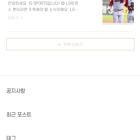
막을 앞두고 중요한..
안녕하세요. IG SPORTS입니다! 😊 LG트윈
경 사항들을 살펴볼까요? ⚾🔥 KBO 홈페
스 팬이라면 주목해야 할 소식이에요. LG트
이지 🔹 아시아쿼터 제도 도입 (2026년 시
윈스가 2025시즌을 앞두고 선수단 연봉 계
더보기
행)항목내용시행 목적KBO 리그 경쟁력 강화
약을 완료했어요. 이번 계약에서는 총 39명
및 외국인 선수 수급 원활화대상 선수아시아
의 선수가 연봉 협상을 마쳤고, 일부 선수는
야구연맹(BFA) 소속 국가 및 호주 국적 선수
큰 폭의 연봉 인상을 기록했답니다! 특히, 홍
제한 사항비아시아 국적 이중국적 선수는 영
창기가 연봉 6억 5천만 원으로 팀 내 최고 연
입 불가계약 조건최대 20만 달러 (연봉, 계약
목록 더보기
봉을 기록했고, 손주영은 무려 300% 인상이
금, 이적료 포함)연봉 상승재계약 시 매..
라는 놀라운 결과를 만들어냈어요. 그럼 이
번 LG트윈스 선수들의 연봉 계약 내용을 상
세히 살펴볼게요. ⚾️ LG트윈스 홈페이
지 📌 주요 선수 연봉 계약 현황선수명2024
년 연봉(천 원)2025년 연봉(천 원)인상액(천
원)인상률(%)홍창기
공지사항
510,000650,000140,00027.5문보경
300,000410,000110,00036.7김진성2..
최근 포스트
태그