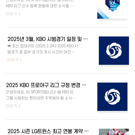
안녕하세요. IG SPORTS입니다! 😊 2025년
순위자세히 보기자세히 보기 📅 2025 KBO
KBO 리그 선수 등록 현황에 대한 소식을 전
퓨처스리그 개막 및 리그 구성항목내용개막
해드리려고 해요. 이번에 KBO가 2025년 리
더보기
일2025년 3월 14일(금)개막전 구장강화, 이
그 소속 선수 명단을 발표했는데요, 총 597
천, 서산, 경산, 상동리그 구분북부리그(5
명이 등록됐다고 해요. 작년보다 증가한 수
팀), 남부리그(6팀)팀별 경기 수북부 118경
치라서 더 관심이 가는데요! 그럼 자세한 내
기, 남부 118경기, 상무 120경기 2025 KBO
용을 하나씩 알려드릴게요. ⚾ 📋 2025 KBO
퓨처스리그는 오는 3월 14일(금)에 개막해
2025년 3월, KBO 시범경기 일정 및 주요 변경 사항 – 개막전, 전체 일정, 새로운 규정 총정리
리그 소속 선수 등록 현황구분내용등록 날짜
요! 개막전은 강화, 이천,..
📢 최신 업데이트 (2025.2.24.) 2025 KBO 시
2025년 2월 11일(화)총 선수 수597명전년
범경기 중 일부 경기의 개시 시간이 야간 경
대비+9명 증가 (2024년 588명)구단 수10개
기 적응력 향상을 위해 13시에서 18시로 변
더보기
구단 2025년 KBO 리그 선수 등록이 지난 11
경됐어요. ⚾ 자세한 변경 내용은 아래 공지
일 발표됐어요. 총 597명의 선수가 등록되면
를 참고해주세요. 👇 KBO 홈페이지KBO, 한
서, 2024년보다 9명이 증가했는데요. 😊 이
국야구위원회, 프로야구, KBO 리그, 퓨처스
번 시즌도 10개 구단이 모두 등록을 완료했
리그, 프로야구순위, 프로야구 일정
으니, 본격적인 리그 개막 준비가 시작된 느
2025 KBO 프로야구 리그 규정 변경 사항은? [아시아쿼터, 연장전 이닝 축소, 노게임, 강우콜드, 퓨처스리그 챔피언 결정전]
www.koreabaseball.com 안녕하세요. IG
낌이에요! ..
안녕하세요. IG SPORTS입니다! 😊 KBO 리
SPORTS입니다! ⚾ 2025 KBO 시범경기 일정
그를 사랑하는 팬이라면 주목해야 할 소식이
이 발표되었어요. 야구 팬이라면 관심을 가
있습니다. 2025년 KBO 제1차 이사회에서 새
더보기
질 만한 중요한 정보인데요! 이번 시범경기
로운 규정 및 리그 개정안이 확정되었어
는 3월 8일(토)부터 18일(화)까지 열리며, 구
요. 특히 아시아쿼터 도입, 연장전 이닝 축소,
단당 10경기, 총 50경기가 진행될 예정이에
포스트시즌 제도 변경, 퓨처스리그 챔피언
요. 또한, 새롭게 변경된 스트라이크 존과 피
결정전 신설 등의 내용이 포함되어 있어요.
치클락 등 새로운 규정이 적용되면서 시즌 개
2025 시즌 LG트윈스 최고 연봉 계약 선수는 누구? [프로 야구 투수 타자 포수]
이번 개정안이 어떻게 적용될지, 중요한 변