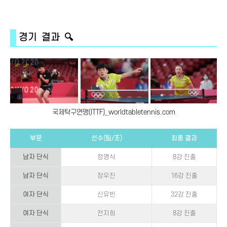
경기 결과 🔍
국제탁구연맹(ITTF)_worldtabletennis.com
부문
선수(팀/조)
최종 결과
남자 단식
정영식
8강 진출
남자 단식
장우진
16강 진출
여자 단식
신유빈
32강 진출
여자 단식
전지희
8강 진출