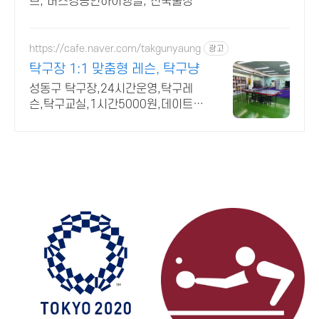
브, 버스킹공연하이앵글, 전국출장
https://cafe.naver.com/takgunyaung
광고
탁구장 1:1 맞춤형 레슨, 탁구냥
성동구 탁구장,24시간운영,탁구레
슨,탁구교실,1시간5000원,데이트코
스,가족오락관 탁구냥 / 친절한 1:1
맞춤레슨 / 365일 24시간운영 /
100%예약제