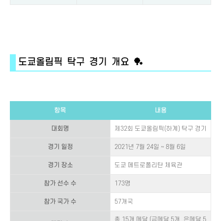
도쿄올림픽 탁구 경기 개요 🏓
항목
내용
대회명
제32회 도쿄올림픽(하계) 탁구 경기
경기 일정
2021년 7월 24일 ~ 8월 6일
경기 장소
도쿄 메트로폴리탄 체육관
참가 선수 수
173명
참가 국가 수
57개국
총 15개 메달 (금메달 5개, 은메달 5