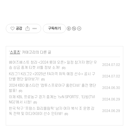
공감
구독하기
'
스포츠
' 카테고리의 다른 글
베어즈베스트 청라 <2024 롯데 오픈> 일정 참가자 명단 우
2024.07.02
승 상금 중계 티켓 셔틀 정보 소개!
(0)
K리그1 K리그2 <2025년 FA자격 취득 예정 선수> 공시 구
2024.07.02
단별 명단 알아보기!
(0)
2024 KBO 올스타전 '컴투스프로야구 홈런더비' 출전 명단
2024.06.30
발표!
(0)
이제 KBL 프로농구 경기 중계는 'tvN SPORTS', '티빙(TVI
2024.06.29
NG)'에서 시청!
(0)
한국 탁구 '프랑스 파리올림픽' 남자 여자 복식 조 운영 감
2024.06.29
독 전략 및 미디어데이 선수 인터뷰!
(0)