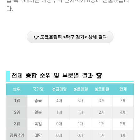
합 복식에서는 이상수와 전지희가 8강에 진출했습니
다.
👉 도쿄올림픽 <탁구 경기> 상세 결과
전체 종합 순위 및 부문별 결과 🏆
순위
국가명
🥇금메달
🥈은메달
🥉동메달
합계
1위
중국
4개
3개
0개
7개
2위
일본
1개
1개
2개
4개
3위
독일
0개
1개
1개
2개
공동 4위
대만
0개
0개
1개
1개