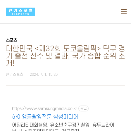
본문 바로가기
스포츠
대한민국 <제32회 도쿄올림픽> 탁구 경
기 출전 선수 및 결과, 국가 종합 순위 소
개!
인기스포츠
2024. 7. 1. 15:26
https://www.samsungmedia.co.kr
광고
하이앵글촬영전문 삼성미디어
어질리티대회촬영, 유소년축구경기촬영, 유튜브라이