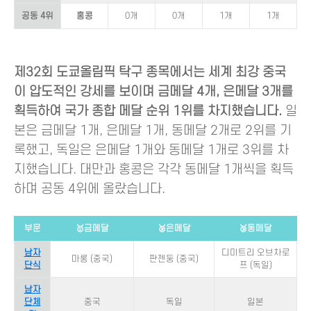
공동 4위
홍콩
0개
0개
1개
1개
제32회 도쿄올림픽 탁구 종목에서는 세계 최강 중국
이 압도적인 강세를 보이며 금메달 4개, 은메달 3개를
획득하여 국가 종합 메달 순위 1위를 차지했습니다.
일
본은 금메달 1개, 은메달 1개, 동메달 2개로 2위를 기
록했고, 독일은 은메달 1개와 동메달 1개로 3위를 차
지했습니다. 대만과 홍콩은 각각 동메달 1개씩을 획득
하며 공동 4위에 올랐습니다.
부문
🥇금메달
🥈은메달
🥉동메달
남자
디미트리 오브차로
마롱 (중국)
판젠둥 (중국)
단식
프 (독일)
남자
단체
중국
독일
일본