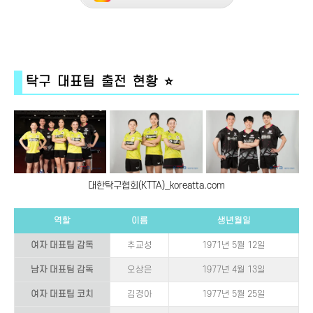
탁구 대표팀 출전 현황 ⭐
대한탁구협회(KTTA)_koreatta.com
역할
이름
생년월일
여자 대표팀 감독
추교성
1971년 5월 12일
남자 대표팀 감독
오상은
1977년 4월 13일
여자 대표팀 코치
김경아
1977년 5월 25일