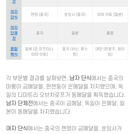
전
여자
첸멍 (중국)
쑨잉사 (중국)
미마 이토 (일본)
단식
여자
단체
중국
일본
홍콩
전
혼합
일본 (준 미즈타니,
중국 (쉬신, 류스
대만 (린윤주, 청이
복식
미마 이토)
원)
칭)
각 부문별 결과를 살펴보면,
남자 단식
에서는 중국의
마롱이 금메달을, 판젠둥이 은메달을 차지했으며, 독
일의 디미트리 오브차로프가 동메달을 획득했습니다.
남자 단체전
에서는 중국이 금메달, 독일이 은메달, 일
본이 동메달을 차지했습니다.
여자 단식
에서는 중국의 첸멍이 금메달을, 쑨잉사가