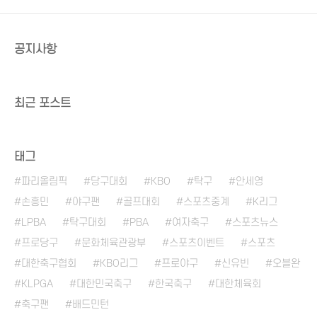
공지사항
최근 포스트
태그
파리올림픽
당구대회
KBO
탁구
안세영
손흥민
야구팬
골프대회
스포츠중계
K리그
LPBA
탁구대회
PBA
여자축구
스포츠뉴스
프로당구
문화체육관광부
스포츠이벤트
스포츠
대한축구협회
KBO리그
프로야구
신유빈
오블완
KLPGA
대한민국축구
한국축구
대한체육회
축구팬
배드민턴