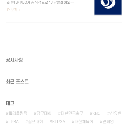
러분! 🎉 KBO가 공식적으로 '쿠팡플레이와
국의 상황 📝날짜결과 11월 13일vs 대만 /
함께하는 MLB 월드투어 서울 시리즈
더보기
패배 (3-6)11월 14일vs 쿠바 / 승리 (8-4)11
2024'에 참가할 대표팀의 예비 명단을 발표
월 15일vs 일본 / 패배 (3-6)11월 16일vs 도
했습니다. 그럼 저와 함께 어떤 팀의 어떤 선
미니카공화국 / 승리 (9-6) 한국은 현재 총 4
수가 있는지 발표된 예비 명단을 알아보겠습
번의 경기를 치렀으며, 2승 2패를 기록하고
니다! 🌟 KBO 홈페이지 🔎 MLB 서울 시리즈
있어요. 특히 도미니카공화국을 상대로 6점
일정 대표팀 예비 명단의 특징 📋 예비 명단
차를 극복하..
에는 총 35명의 선수가 이름을 올렸습니다.
투수 19명, 포수 3명, 내야수 8명, 외야수 5
명으로 구성되어 있으며, 다양한 구단에서
공지사항
고르게 선발되었습니다. 특히 롯데에서 가장
많은 5명의 선수가 선발되었고, NC, KIA, 한
화, 키움에서 각각 4명, LG, KT, 두산에서는
3명, SSG와 삼성에서는 2명, 그리고 상무에
최근 포스트
서 1명이 선발되었습니다. 이번..
태그
파리올림픽
당구대회
대한민국축구
KBO
신유빈
LPBA
골프대회
KLPGA
대한체육회
안세영