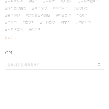
스포츠뉴스
탁구
스포츠
손흥민
스포츠이벤트
대한축구협회
프로야구
프로당구
탁구대회
배드민턴
문화체육관광부
한국축구
K리그
오블완
축구팬
여자축구
PBA
KBO리그
스포츠중계
야구팬
더보기
검색