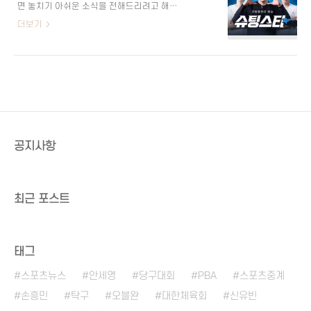
면 놓치기 아쉬운 소식을 전해드리려고 해
슈팅스타 시즌1 하이라이트 ⭐ ‘슈팅스타 시
요. 바로 쿠팡플레이에서 새롭게 공개하는
더보기
즌 2’ 공개 확정!항목내용프로그램명슈팅스
축구 예능 '슈팅스타'에 대한 소식입니다.
타 시즌 2플랫폼쿠팡플레이공개 시기2025
🏆 축구 레전드들이 다시 한번 K리그에 도전
년 하반기연출조효진 PD장르성장형 축구 예
장을 내민다고 하니 정말 기대가 되는데요.
능 ‘슈팅스타 시즌 2’는 2025년 하반기 쿠팡
이번 포스팅에서는 ‘슈팅스타’에 대해 자세
플레이를 통해 공개될 예정이에요. 연출은
히 알아볼게요! ⭐ 쿠팡플레이 예능 '슈팅스
시즌 1에서 감동을 선사했던 조효진 PD가 그
타' 11월 첫 공개! 항목세부 내용프로그램 제
대로 맡..
목슈팅스타감독조효진, 홍진희출연진박지
성, 최용수, 설기현, 김영광, 고요한 등제작
공지사항
사스튜디오 가온공개일2024년 11월제공쿠
팡플레이 쿠팡플레이에서 새롭게 선보이는
‘슈팅스타’는 은퇴한 축구 레전드들이 모여
다시 한번 K리그에 도전하는 성장 예능이에
최근 포스트
요. 특히, 박지성 단장과 최용수 감독이 이끄
는 팀으로 팬들에게 큰 감동을 ..
태그
스포츠뉴스
안세영
당구대회
PBA
스포츠중계
손흥민
탁구
오블완
대한체육회
신유빈