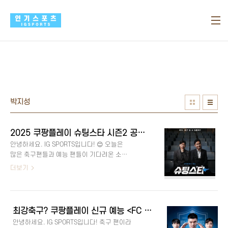
본문 바로가기
박지성
2025 쿠팡플레이 슈팅스타 시즌2 공개 확정 – 출연진·직관 이벤트·K3리그 도전 총정리
안녕하세요. IG SPORTS입니다! 😊 오늘은
많은 축구팬들과 예능 팬들이 기다려온 소
식, 쿠팡플레이의 인기 축구 예능 ‘슈팅스타’
더보기
시즌 2 공개 소식을 전해드릴게요. 은퇴한
레전드들의 도전과 눈물, 그리고 웃음이 가
득했던 시즌 1에 이어, 이번 시즌은 더 치열
하고 더 강력하게 돌아온다고 해요. 2025년
최강축구? 쿠팡플레이 신규 예능 <FC 슈팅스타> 방송 소개! [K4리그 박지성 최용수 설기현 김영광 라인업]
하반기 공개가 확정된 만큼, 어떤 변화와 업
안녕하세요. IG SPORTS입니다! 축구 팬이라
그레이드가 있을지 하나씩 살펴볼게요! 👇 ⚽