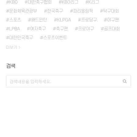
KBO
대한축구협회
KBO리그
K리그
문화체육관광부
한국축구
파리올림픽
탁구대회
스포츠
배드민턴
KLPGA
프로당구
야구팬
LPBA
여자축구
축구팬
프로야구
골프대회
대한민국축구
스포츠이벤트
더보기
검색