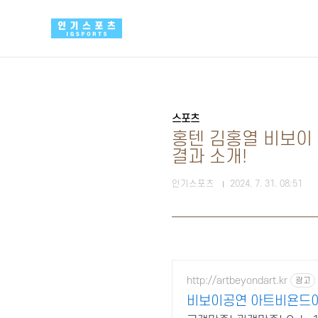
본문 바로가기
스포츠
홍텐 김홍열 비보이 
결과 소개!
인기스포츠
2024. 7. 31. 08:51
http://artbeyondart.kr
광고
비보이공연 아트비욘드아트