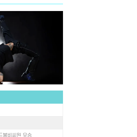
레드불비씨원 우승