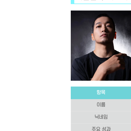
항목
이름
닉네임
주요 성과