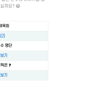
실까요? 😃
체육회
가기
수 명단
 보기
픽은 ❓
 보기