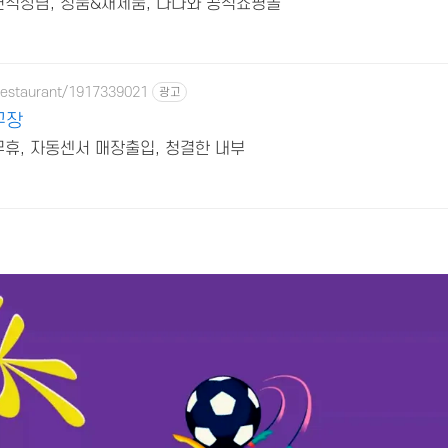
견적상담, 정품&새제품, 다나와 공식쇼핑몰
restaurant/1917339021
광고
구장
무휴, 자동센서 매장출입, 청결한 내부