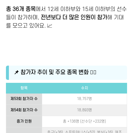
총 36개 종목
에서 12세 이하부와 15세 이하부의 선수
들이 참가하며,
전년보다 더 많은 인원이 참가
해 기대
를 모으고 있어요. 📈
📌 참가자 추이 및 주요 종목 변화 🏃‍♀️
항목
수치
제53회 참가자 수
18,757명
제54회 참가자 수
18,893명
증가 인원
총 +136명 (선수단 +232명)
축구(+36), 소프트테니스(+52), 복싱(+16), 체조