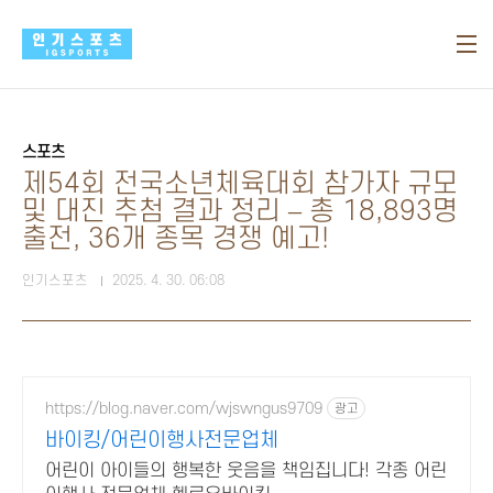
본문 바로가기
스포츠
제54회 전국소년체육대회 참가자 규모
및 대진 추첨 결과 정리 – 총 18,893명
출전, 36개 종목 경쟁 예고!
인기스포츠
2025. 4. 30. 06:08
https://blog.naver.com/wjswngus9709
광고
바이킹/어린이행사전문업체
어린이 아이들의 행복한 웃음을 책임집니다! 각종 어린