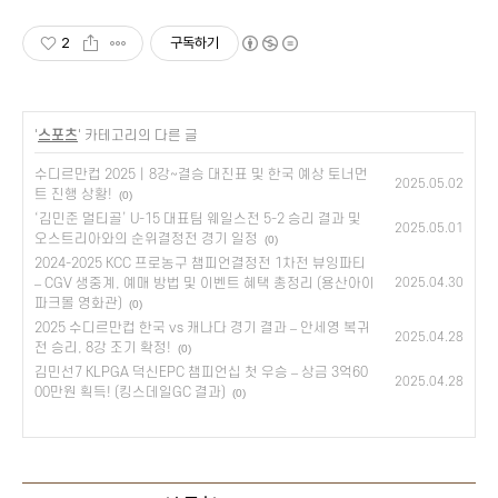
2
구독하기
'
스포츠
' 카테고리의 다른 글
수디르만컵 2025｜8강~결승 대진표 및 한국 예상 토너먼
2025.05.02
트 진행 상황!
(0)
‘김민준 멀티골’ U-15 대표팀 웨일스전 5-2 승리 결과 및
2025.05.01
오스트리아와의 순위결정전 경기 일정
(0)
2024-2025 KCC 프로농구 챔피언결정전 1차전 뷰잉파티
– CGV 생중계, 예매 방법 및 이벤트 혜택 총정리 (용산아이
2025.04.30
파크몰 영화관)
(0)
2025 수디르만컵 한국 vs 캐나다 경기 결과 – 안세영 복귀
2025.04.28
전 승리, 8강 조기 확정!
(0)
김민선7 KLPGA 덕신EPC 챔피언십 첫 우승 – 상금 3억60
2025.04.28
00만원 획득! (킹스데일GC 결과)
(0)