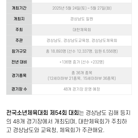
개최기간
2025년 5월 24일(토) ~ 5월 27일(화)
개최지
경상남도 일원
주최
대한체육회
주관
경상남도, 경상남도교육청, 경상남도체육회
참가규모
총 18,893명 (선수 12,337명, 임원 6,556명)
전년 대비
+136명 증가 (선수 +232명)
총 36개 종목
경기종목
(12세이하부 21종목, 15세이하부 36종목)
경기장 수
48개 경기장 운영 예정
전국소년체육대회 제54회 대회
는 경상남도 김해 등지
의 48개 경기장에서 개최되며, 대한체육회가 주최하
고 경상남도와 교육청, 체육회가 주관해요.