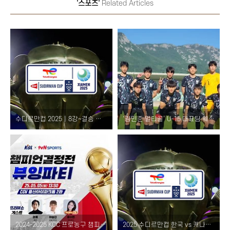
'스포츠'
Related Articles
수디르만컵 2025｜8강~결승 대진표 및 한국 예상 토너먼트 진행 상황!
‘김민준 멀티골’ U-15 대표팀 웨일스전 5-2 승리 결과 및 오스트리아와의 순위결정전 경기 일정
2024-2025 KCC 프로농구 챔피언결정전 1차전 뷰잉파티 – CGV 생중계, 예매 방법 및 이벤트 혜택 총정리 (용산아이파크몰 영화관)
2025 수디르만컵 한국 vs 캐나다 경기 결과 – 안세영 복귀전 승리, 8강 조기 확정!