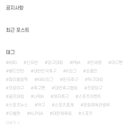
공지사항
최근 포스트
태그
KBO
신유빈
당구대회
PBA
안세영
야구팬
배드민턴
대한민국축구
K리그
손흥민
파리올림픽
KBO리그
한국축구
탁구대회
프로야구
축구팬
대한축구협회
프로당구
골프대회
LPBA
여자축구
스포츠이벤트
스포츠뉴스
탁구
스포츠중계
문화체육관광부
오블완
KLPGA
대한체육회
스포츠
더보기