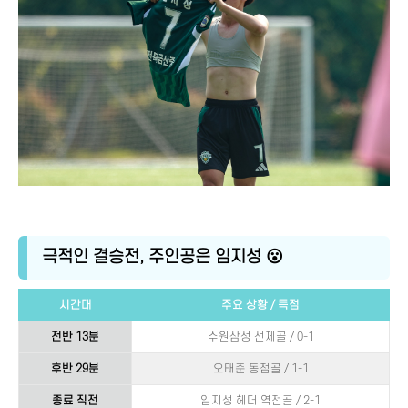
극적인 결승전, 주인공은 임지성 😮
시간대
주요 상황 / 득점
전반 13분
수원삼성 선제골 / 0-1
후반 29분
오태준 동점골 / 1-1
종료 직전
임지성 헤더 역전골 / 2-1