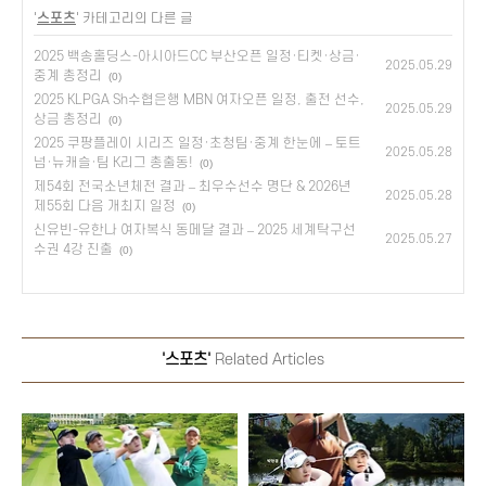
'
스포츠
' 카테고리의 다른 글
2025 백송홀딩스-아시아드CC 부산오픈 일정·티켓·상금·
2025.05.29
중계 총정리
(0)
2025 KLPGA Sh수협은행 MBN 여자오픈 일정, 출전 선수,
2025.05.29
상금 총정리
(0)
2025 쿠팡플레이 시리즈 일정·초청팀·중계 한눈에 – 토트
2025.05.28
넘·뉴캐슬·팀 K리그 총출동!
(0)
제54회 전국소년체전 결과 – 최우수선수 명단 & 2026년
2025.05.28
제55회 다음 개최지 일정
(0)
신유빈-유한나 여자복식 동메달 결과 – 2025 세계탁구선
2025.05.27
수권 4강 진출
(0)
'스포츠'
Related Articles