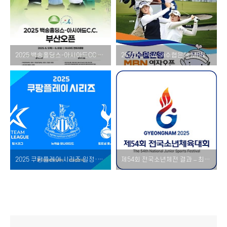
2025 백송홀딩스-아시아드CC 부산오픈 일정·티켓·상금·중계 총정리
2025 KLPGA Sh수협은행 MBN 여자오픈 일정, 출전 선수, 상금 총정리
2025 쿠팡플레이 시리즈 일정·초청팀·중계 한눈에 – 토트넘·뉴캐슬·팀 K리그 총출동!
제54회 전국소년체전 결과 – 최우수선수 명단 & 2026년 제55회 다음 개최지 일정