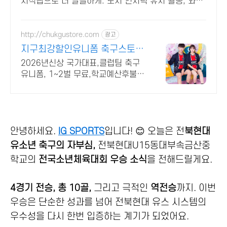
시적립으로 더 알뜰하게. 도서 인지력 유지 활동, 와우
회원 30일 무료반품으로 부담 없이 경험하세요.
http://chukgustore.com
광고
지구최강할인유니폼 축구스토어
24시간 상담가능
2026년신상 국가대표,클럽팀 축구
유니폼, 1~2벌 무료,학교예산후불,
빠른 배송
안녕하세요.
IG SPORTS
입니다! 😊 오늘은 전
북현대
유소년 축구의 자부심,
전북현대U15동대부속금산중
학교의
전국소년체육대회 우승 소식
을 전해드릴게요.
4경기 전승, 총 10골,
그리고 극적인
역전승
까지. 이번
우승은 단순한 성과를 넘어 전북현대 유스 시스템의
우수성을 다시 한번 입증하는 계기가 되었어요.