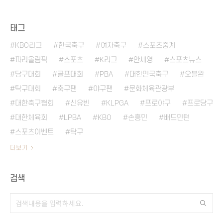
태그
KBO리그
한국축구
여자축구
스포츠중계
파리올림픽
스포츠
K리그
안세영
스포츠뉴스
당구대회
골프대회
PBA
대한민국축구
오블완
탁구대회
축구팬
야구팬
문화체육관광부
대한축구협회
신유빈
KLPGA
프로야구
프로당구
대한체육회
LPBA
KBO
손흥민
배드민턴
스포츠이벤트
탁구
더보기
검색