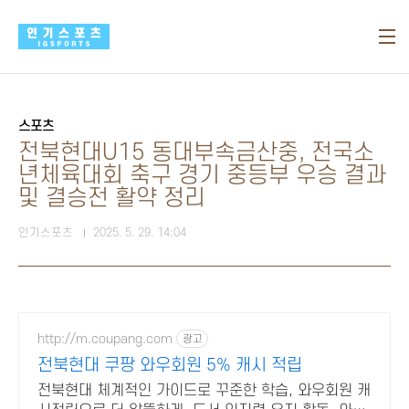
본문 바로가기
스포츠
전북현대U15 동대부속금산중, 전국소
년체육대회 축구 경기 중등부 우승 결과
및 결승전 활약 정리
인기스포츠
2025. 5. 29. 14:04
http://m.coupang.com
광고
전북현대 쿠팡 와우회원 5% 캐시 적립
전북현대 체계적인 가이드로 꾸준한 학습, 와우회원 캐