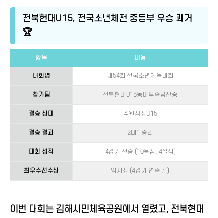
전북현대U15, 전국소년체전 중등부 우승 쾌거
🏆
항목
내용
대회명
제54회 전국소년체육대회
참가팀
전북현대U15동대부속금산중
결승 상대
수원삼성U15
결승 결과
2대1 승리
대회 성적
4경기 전승 (10득점, 4실점)
최우수선수상
임지성 (4경기 연속 골)
이번 대회는 김해시민체육공원에서 열렸고, 전북현대