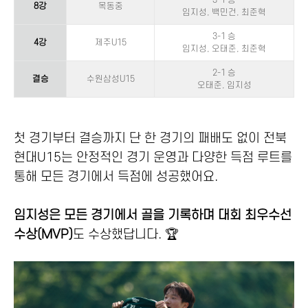
3-1 승
8강
목동중
임지성, 백민건, 최준혁
3-1 승
4강
제주U15
임지성, 오태준, 최준혁
2-1 승
결승
수원삼성U15
오태준, 임지성
첫 경기부터 결승까지 단 한 경기의 패배도 없이 전북
현대U15는 안정적인 경기 운영과 다양한 득점 루트를
통해 모든 경기에서 득점에 성공했어요.
임지성은 모든 경기에서 골을 기록하며 대회 최우수선
수상(MVP)
도 수상했답니다. 🏆