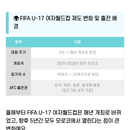
🌍 FIFA U-17 여자월드컵 제도 변화 및 출전 배
경
항목
내용
대회 주기
2년 → 매년 개최로 변경
개최국
2025~2029년 모두 모로코
참가국 수
16개국 → 24개국으로 확대
한국, 북한, 일본, 중국에 배정
AFC 출전권
(최근 3회 성적 기준)
올해부터 FIFA U-17 여자월드컵은 매년 개최로 바뀌
었고, 향후 5년간 모두 모로코에서 열린다는 점이 큰
변화예요.