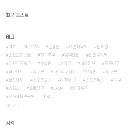
최근 포스트
태그
KBO
KLPGA
손흥민
대한체육회
안세영
스포츠이벤트
한국축구
당구대회
파리올림픽
대한민국축구
오블완
K리그
배드민턴
프로야구
탁구대회
축구팬
대한축구협회
신유빈
야구팬
골프대회
스포츠중계
KBO리그
스포츠뉴스
탁구
스포츠
프로당구
LPBA
여자축구
문화체육관광부
PBA
더보기
검색