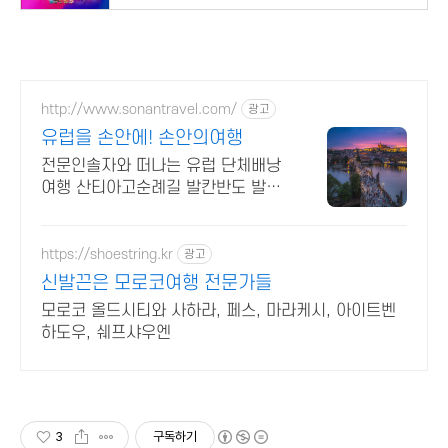
http://www.sonantravel.com/
광고
유럽을 손안에! 손안의여행
전문인솔자와 떠나는 유럽 단체배낭
여행 산티아고순례길 발칸반도 발틱
북유럽 지중해여행 유럽을 손안에!
발칸반도 북유럽 지중해 남부유럽 동
유럽 세미팩제공
https://shoestring.kr
광고
신발끈은 모로코여행 전문가들
모로코 올드시티와 사하라, 페스, 마라케시, 아이트벤
하도우, 쉐프샤우엔
3
구독하기