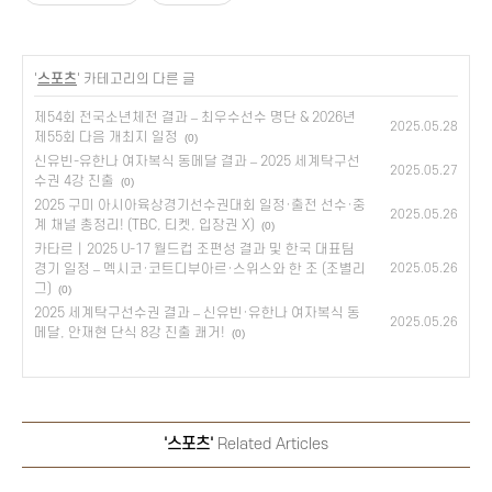
'
스포츠
' 카테고리의 다른 글
제54회 전국소년체전 결과 – 최우수선수 명단 & 2026년
2025.05.28
제55회 다음 개최지 일정
(0)
신유빈-유한나 여자복식 동메달 결과 – 2025 세계탁구선
2025.05.27
수권 4강 진출
(0)
2025 구미 아시아육상경기선수권대회 일정·출전 선수·중
2025.05.26
계 채널 총정리! (TBC, 티켓, 입장권 X)
(0)
카타르｜2025 U-17 월드컵 조편성 결과 및 한국 대표팀
경기 일정 – 멕시코·코트디부아르·스위스와 한 조 (조별리
2025.05.26
그)
(0)
2025 세계탁구선수권 결과 – 신유빈·유한나 여자복식 동
2025.05.26
메달, 안재현 단식 8강 진출 쾌거!
(0)
'스포츠'
Related Articles