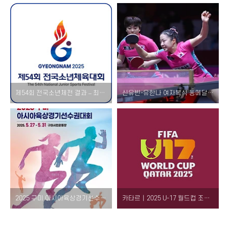
제54회 전국소년체전 결과 – 최우수선수 명단 & 2026년 제55회 다음 개최지 일정
신유빈-유한나 여자복식 동메달 결과 – 2025 세계탁구선수권 4강 진출
2025 구미 아시아육상경기선수권대회 일정·출전 선수·중계 채널 총정리! (TBC, 티켓, 입장권 X)
카타르｜2025 U-17 월드컵 조편성 결과 및 한국 대표팀 경기 일정 – 멕시코·코트디부아르·스위스와 한 조 (조별리그)