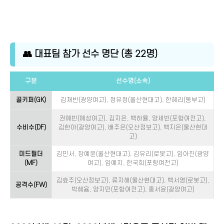
👥 대표팀 참가 선수 명단 (총 22명)
구분
선수명(소속)
골키퍼(GK)
김채빈(광양여고), 정유정(울산현대고), 한혜리(동부고)
권예빈(예성여고), 김지은, 백하율, 양세빈(포항여전고),
수비수(DF)
김한아(광양여고), 배주은(오산정보고), 백지은(울산현대
고)
미드필더
김민서, 장예윤(울산현대고), 김유리(로봇고), 임아진(광양
(MF)
여고), 임예지, 한국희(포항여전고)
김효주(오산정보고), 류지해(울산현대고), 백서영(로봇고),
공격수(FW)
박혜윰, 양지민(포항여전고), 홍서윤(광양여고)