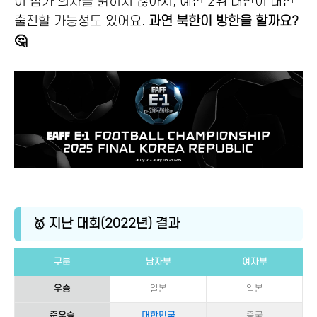
이 참가 의사를 밝히지 않아서, 예선 2위 대만이 대신
출전할 가능성도 있어요.
과연 북한이 방한을 할까요?
🤔
🥇 지난 대회(2022년) 결과
구분
남자부
여자부
우승
일본
일본
준우승
대한민국
중국