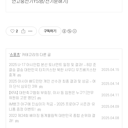
연고충전기YS형/전기분해기)
2
구독하기
'
스포츠
' 카테고리의 다른 글
2025 U-17 아시안컵 본선 토너먼트 일정 및 결과! – 8강 준
결승 결승 대한민국 타지키스탄 북한 사우디 우즈베키스탄
2025.04.15
중계
(0)
2025 아시아 배드민턴 개인 선수권 최종 결과 및 상금 – 여
2025.04.14
자 단식 심유진 3위
(0)
【KFA】 대한축구협회 부회장, 이사 등 임원은 누구? [전무
2025.04.11
위원회 고문 명단]
(0)
iM뱅크 야구에 진심이지 적금 – 2025 프로야구 시즌권·유
2025.04.09
니폼 증정 이벤트!
(0)
2022 제24회 베이징 동계올림픽 대한민국 종합 순위와 결
2025.04.08
과!
(0)