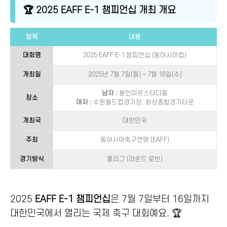
🏆 2025 EAFF E-1 챔피언십 개최 개요
항목
내용
대회명
2025 EAFF E-1 챔피언십 (동아시아컵)
개최일
2025년 7월 7일(월) ~ 7월 16일(수)
남자 :
용인미르스타디움
장소
여자 :
수원월드컵경기장, 화성종합경기타운
개최국
대한민국
주최
동아시아축구연맹 (EAFF)
경기방식
풀리그 (라운드 로빈)
2025
EAFF E-1 챔피언십
은 7월 7일부터 16일까지
대한민국에서 열리는 국제 축구 대회예요. 🏆