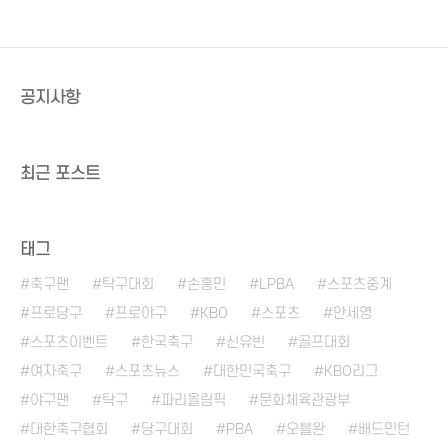
공지사항
최근 포스트
태그
축구팬
탁구대회
손흥민
LPBA
스포츠중계
프로당구
프로야구
KBO
스포츠
안세영
스포츠이벤트
한국축구
신유빈
골프대회
여자축구
스포츠뉴스
대한민국축구
KBO리그
야구팬
탁구
파리올림픽
문화체육관광부
대한축구협회
당구대회
PBA
오블완
배드민턴