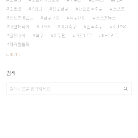
오블완
문화체육관광부
축구팬
신유빈
PBA
손흥민
K리그
프로당구
대한민국축구
스포츠
스포츠이벤트
당구대회
탁구대회
스포츠뉴스
대한체육회
LPBA
여자축구
한국축구
KLPGA
골프대회
탁구
야구팬
프로야구
KBO리그
파리올림픽
더보기
검색