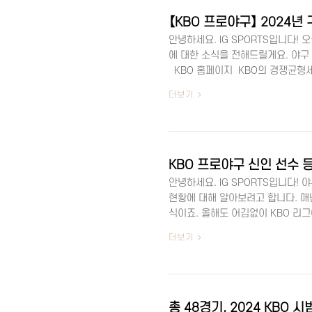
안녕하세요. IG SPORTS입니다! 
에 대한 소식을 전해드릴게요. 야구
KBO 홈페이지 KBO의 경쟁균형세
상위 40명의 금액 합산(외국인 및 신
더보기
티초과 금액의 일정 비율을 야구발
제도를 도입했어요. 2023년에 시작
하고, 이에 따라 상한액을 초과할 
있어요..
KBO 프로야구 신인 선수 
안녕하세요. IG SPORTS입니다! 야
현황에 대해 알아보려고 합니다. 매
식이죠. 올해도 어김없이 KBO 리
어떤 변화가 있었는지, 어떤 신예 선
더보기
2024년 KBO 리그 선수 등록 현황
는 지난해와 정확히 동일한데요, 이
지고 있음을 의미합니다. 특히 롯데
수 등록에서는..
총 48경기, 2024 KBO 