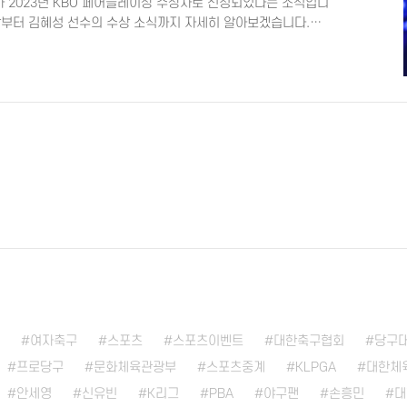
 2023년 KBO 페어플레이상 수상자로 선정되었다는 소식입니
이상부터 김혜성 선수의 수상 소식까지 자세히 알아보겠습니다.
성 프로필 김혜성 인스타그램 KBO 페어플레이상이란? 🤔 페어
포츠 정신을 바탕으로 진지한 경기 태도와 판정에 대한 승복으로
지를 높인 선수에게 주어지는 상이에요. 이 상은 2001년에 처음
 🌟 김혜성 선수는 처음으로 페어플레이상을 받게 되었어요.
여자축구
스포츠
스포츠이벤트
대한축구협회
당구
프로당구
문화체육관광부
스포츠중계
KLPGA
대한체
안세영
신유빈
K리그
PBA
야구팬
손흥민
대