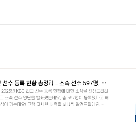
[프로야구] 2025 KBO 리그 선수 등록 현황 총정리 – 소속 선수 597명, 구단별 명단, 신인, 코칭스태프
😊 2025년 KBO 리그 선수 등록 현황에 대한 소식을 전해드리려
 리그 소속 선수 명단을 발표했는데요, 총 597명이 등록됐다고 해
관심이 가는데요! 그럼 자세한 내용을 하나씩 알려드릴게요.
 등록 현황구분내용등록 날짜2025년 2월 11일(화)총 선수 수597
8명)구단 수10개 구단 2025년 KBO 리그 선수 등록이 지난 11
 등록되면서, 2024년보다 9명이 증가했는데요. 😊 이번 시즌도
, 본격적인 리그 개막 준비가 시작된 느낌이에요! ..