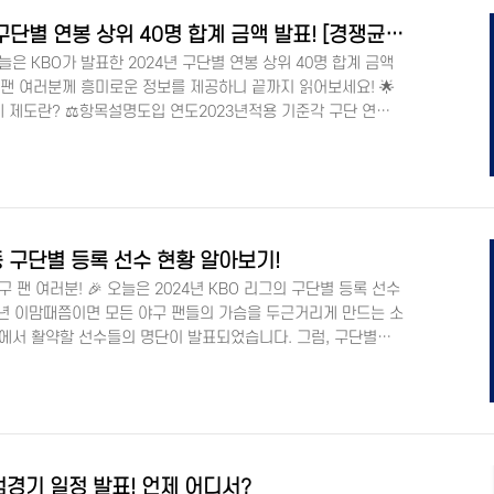
【KBO 프로야구】 2024년 구단별 연봉 상위 40명 합계 금액 발표! [경쟁균형세 제도 초과 페널티 야구발전기금]
오늘은 KBO가 발표한 2024년 구단별 연봉 상위 40명 합계 금액
 팬 여러분께 흥미로운 정보를 제공하니 끝까지 읽어보세요! 🌟
 제도란? ⚖️항목설명도입 연도2023년적용 기준각 구단 연봉
인 제외)상한액114억 2,638만원 (2024년 기준)초과 시 페널
전기금으로 납부 KBO는 리그의 경쟁력 강화를 위해 경쟁균형세
된 이 제도는 각 구단의 연봉 상위 40명을 기준으로 금액을 합산
경우 초과 금액의 일정 비율을 야구발전기금으로 납부하도록 하고
등 구단별 등록 선수 현황 알아보기!
구 팬 여러분! 🎉 오늘은 2024년 KBO 리그의 구단별 등록 선수
년 이맘때쯤이면 모든 야구 팬들의 가슴을 두근거리게 만드는 소
그에서 활약할 선수들의 명단이 발표되었습니다. 그럼, 구단별로
수들이 우리를 놀라게 할지 함께 살펴볼까요? ⚾️ KBO 홈페이지
 올해 KBO 리그에는 총 588명의 선수가 등록되었어요. 이 숫자
는 리그의 안정성과 각 구단의 전략적인 선수 관리가 잘 이루어
와 삼성이 각각 61명으로 가장 많은 선수를 등록했으며, 신인 선
시범경기 일정 발표! 언제 어디서?