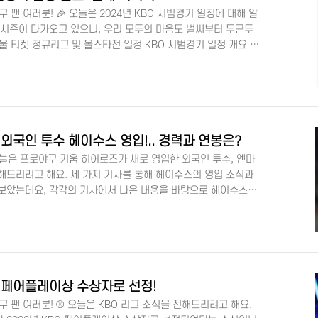
구 팬 여러분! 🎉 오늘은 2024년 KBO 시범경기 일정에 대해 알
 시즌이 다가오고 있으니, 우리 모두의 마음도 벌써부터 두근두
서울 티켓 정규리그 및 올스타전 일정 KBO 시범경기 일정 개요 📅
(토)부터 19일(화)까지 진행됩니다. 각 팀은 10경기씩 치르게 되
는 LG와 키움은 8경기만 진행한다고 해요. 총 48경기의 열정적
및 주요 경기 🏟️ 시범경기의 개막전은 수원, 대전, 사직, 창
 LG와 KT, 삼성과 한화, SSG와 롯데 등의 경기가 기대되..
외국인 투수 헤이수스 영입!.. 경력과 연봉은?
 오늘은 프로야구 키움 히어로즈가 새로 영입한 외국인 투수, 엔마
해드리려고 해요. 세 가지 기사를 통해 헤이수스의 영입 소식과
아보았는데요, 각각의 기사에서 나온 내용을 바탕으로 헤이수스의
. 🎭 자세한 내용은 각 기사의 본문을 확인해 주세요! 키움 인
헤이수스의 영입 조건과 기대치 먼저 SBS 뉴스에 따르면, 키움
봉 60만 달러에 옵션 20만 달러를 더한 총액 80만 달러의 조
는 미국 메이저리그에서의 짧은 경력과 마이너리그에서의 활약
로..
23 페어플레이상 수상자로 선정!
야구 팬 여러분! ⚾ 오늘은 KBO 리그 소식을 전해드리려고 해요.