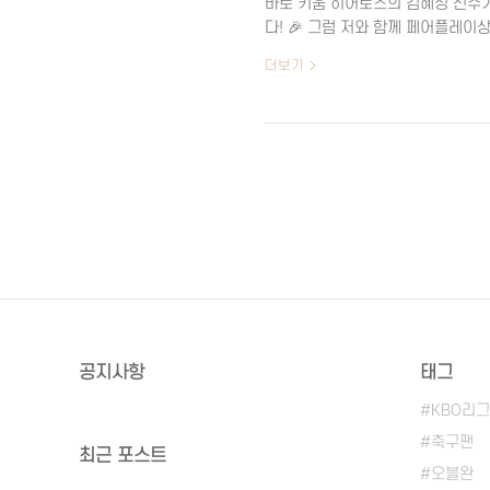
바로 키움 히어로즈의 김혜성 선수가
다! 🎉 그럼 저와 함께 페어플레
KBO 보도자료 키움 히어로즈 김혜
더보기
플레이상은 KBO 정규시즌 동안 스
타의 모범이 되어 KBO 리그의 이미
제정되었답니다. 김혜성 선수의 수상
키움 히어로즈는 지난해 이지영 선..
공지사항
태그
KBO리그
축구팬
최근 포스트
오블완