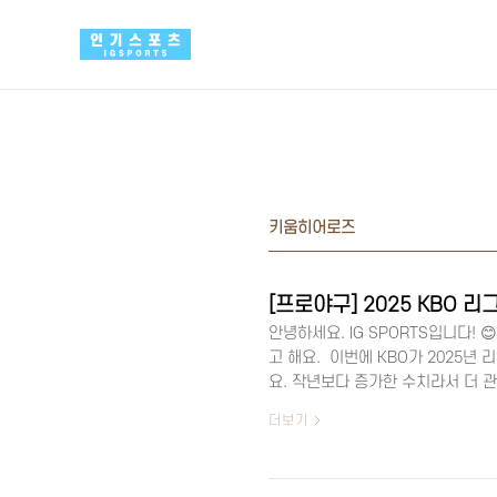
본문 바로가기
키움히어로즈
안녕하세요. IG SPORTS입니다! 
고 해요. 이번에 KBO가 2025년
요. 작년보다 증가한 수치라서 더 
⚾ 📋 2025 KBO 리그 소속 선수
더보기
명전년 대비+9명 증가 (2024년 58
일 발표됐어요. 총 597명의 선수가
10개 구단이 모두 등록을 완료했으니