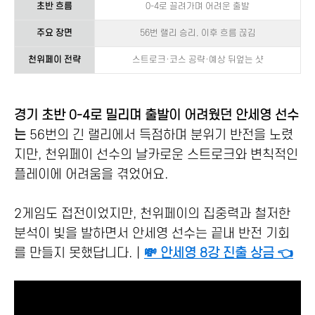
초반 흐름
0-4로 끌려가며 어려운 출발
주요 장면
56번 랠리 승리, 이후 흐름 끊김
천위페이 전략
스트로크·코스 공략·예상 뒤엎는 샷
경기 초반 0-4로 밀리며 출발이 어려웠던 안세영 선수
는
56번의 긴 랠리에서 득점하며 분위기 반전을 노렸
지만, 천위페이 선수의 날카로운 스트로크와 변칙적인
플레이에 어려움을 겪었어요.
2게임도 접전이었지만, 천위페이의 집중력과 철저한
분석이 빛을 발하면서 안세영 선수는 끝내 반전 기회
를 만들지 못했답니다.｜
💸 안세영 8강 진출 상금 👈