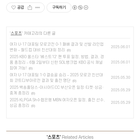
공감
구독하기
'
스포츠
' 카테고리의 다른 글
여자 U-17 대표팀 모로코전 0-1 패배 결과 및 선발 라인업
2025.06.01
변화 – 월드컵 대비 친선대회 정리
(0)
2025 KBO 올스타 '베스트12' 팬 투표 일정, 방법, 결과, 경
품 총정리 – 6월 2일부터 신한 SOL뱅크앱·KBO 공식 채널
2025.06.01
참여 가능!
(0)
여자 U-17 대표팀 1-0 결승골 승리 – 2025 모로코 친선대
2025.05.30
회 코트디부아르전 결과 및 출전 명단
(0)
2025 백송홀딩스-아시아드CC 부산오픈 일정·티켓·상금·
2025.05.29
중계 총정리
(0)
2025 KLPGA Sh수협은행 MBN 여자오픈 일정, 출전 선수,
2025.05.29
상금 총정리
(0)
'스포츠'
Related Articles