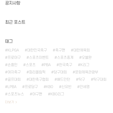
공지사항
최근 포스트
태그
KLPGA
대한민국축구
축구팬
대한체육회
프로야구
스포츠이벤트
스포츠중계
오블완
손흥민
스포츠
PBA
한국축구
K리그
여자축구
파리올림픽
당구대회
문화체육관광부
골프대회
대한축구협회
배드민턴
탁구
탁구대회
LPBA
프로당구
KBO
신유빈
안세영
스포츠뉴스
야구팬
KBO리그
더보기