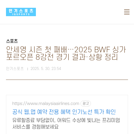
본문 바로가기
스포츠
안세영 시즌 첫 패배…2025 BWF 싱가
포르오픈 8강전 경기 결과·상황 정리
인기스포츠
2025. 5. 30. 23:54
https://www.malaysiaairlines.com
광고
공식 웹,앱 예약 전용 혜택 인기노선 특가 확인
유류할증료 부담없이, 어워드 수상에 빛나는 프리미엄
서비스를 경험해보세요