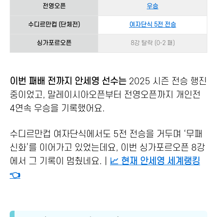
전영오픈
우승
수디르만컵 (단체전)
여자단식 5전 전승
싱가포르오픈
8강 탈락 (0-2 패)
이번 패배 전까지 안세영 선수는
2025 시즌 전승 행진
중이었고, 말레이시아오픈부터 전영오픈까지 개인전
4연속 우승을 기록했어요.
수디르만컵 여자단식에서도 5전 전승을 거두며 ‘무패
신화’를 이어가고 있었는데요, 이번 싱가포르오픈 8강
에서 그 기록이 멈췄네요.｜
📈 현재 안세영 세계랭킹
👈