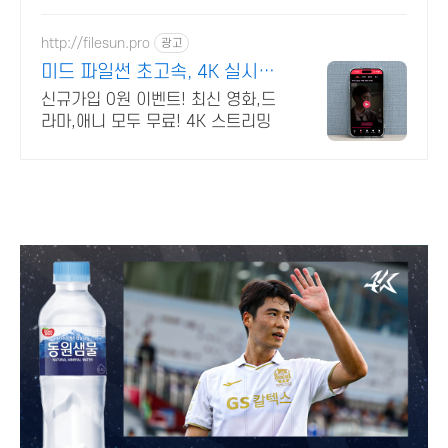
일매일 건강한 물을 즐기세요.
http://filesun.pro
광고
미드 파일썬 초고속, 4K 실시간
보기!
신규가입 0원 이벤트! 최신 영화,드
라마,애니 모두 무료! 4K 스트리밍