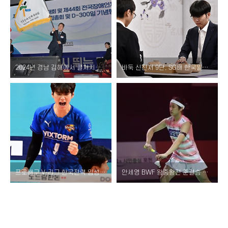
2024년 경남 김해에서 펼쳐지는 제105회 전국체전과 제44회 전국장애인체전!
바둑 신진서 9단, SG배 한국일보 명인전에서 우승! 항저우AG 금메달부터 상금 신기록까지
프로배구 V-리그 한국전력 임성진, 2라운드 MVP 선정 등 빅스톰 에이스로!
안세영 BWF 왕중왕전 준결승 진출, 월드 투어 파이널 경기 결과와 중계는 어디서?