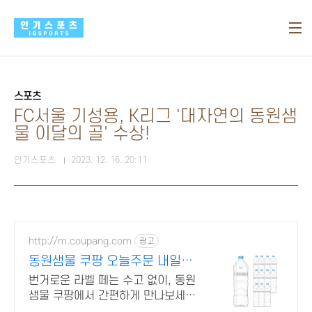
본문 바로가기
스포츠
FC서울 기성용, K리그 '대자연의 동원샘
물 이달의 골' 수상!
인기스포츠
2023. 12. 16. 20:11
http://m.coupang.com
광고
동원샘물 쿠팡 오늘주문 내일도
착 로켓배송
번거로운 라벨 떼는 수고 없이, 동원
샘물 쿠팡에서 간편하게 만나보세요.
합리적인 가격의 생수, 쿠팡에서 매