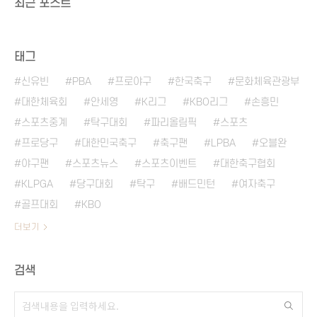
최근 포스트
태그
신유빈
PBA
프로야구
한국축구
문화체육관광부
대한체육회
안세영
K리그
KBO리그
손흥민
스포츠중계
탁구대회
파리올림픽
스포츠
프로당구
대한민국축구
축구팬
LPBA
오블완
야구팬
스포츠뉴스
스포츠이벤트
대한축구협회
KLPGA
당구대회
탁구
배드민턴
여자축구
골프대회
KBO
더보기
검색