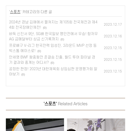
'
스포츠
' 카테고리의 다른 글
2024년 경남 김해에서 펼쳐지는 제105회 전국체전과 제4
2023.12.17
4회 전국장애인체전!
(0)
바둑 신진서 9단, SG배 한국일보 명인전에서 우승! 항저우
2023.12.16
AG 금메달부터 상금 신기록까지
(0)
프로배구 V-리그 한국전력 임성진, 2라운드 MVP 선정 등
2023.12.15
빅스톰 에이스로!
(0)
안세영 BWF 왕중왕전 준결승 진출, 월드 투어 파이널 경
2023.12.15
기 결과와 중계는 어디서?
(0)
공정한 판정! 2023년 대한체육회 상임심판 운영평가회 알
2023.12.15
아보기
(0)
'스포츠'
Related Articles