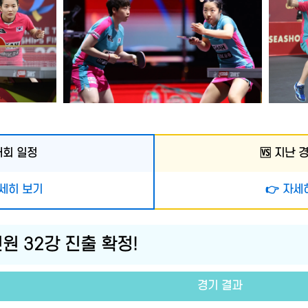
대회 일정
🆚 지난 
자세히 보기
👉 자세
전원 32강 진출 확정!
경기 결과