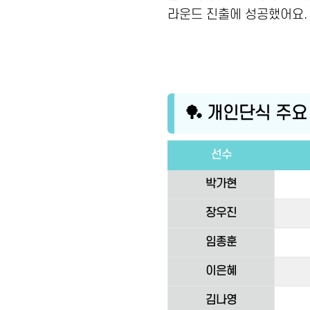
라운드 진출에 성공했어요.
🏓 개인단식 주요
선수
박가현
장우진
임종훈
이은혜
김나영