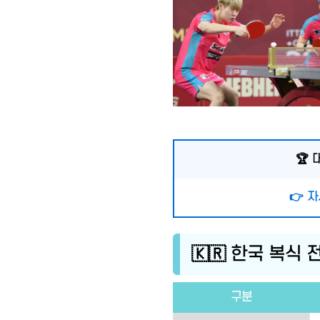
🏆 
👉 
🇰🇷 한국 복식 
구분