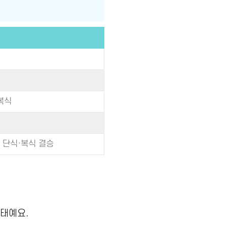
복식
녀 단식·복식 결승
상태예요.