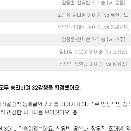
임종훈-신유빈 3-1 승 (vs 홍콩)
오준성-김나영 3-0 승 (vs 뉴질랜드)
장우진-조대성 3-0 승 (vs 잉글랜드)
임종훈-안재현 3-0 승 (vs 호주)
김나영-이은혜 3-0 승 (vs 스웨덴)
신유빈-유한나 3-0 승 (vs 알제리)
모두 승리하며 32강행을 확정했어요.
파리올림픽 동메달의 기세를 이어가며 3대 1로 안정적인 승
하고 강한 시너지를 보여줬어요. 😄
3대 0 완승이었는데요. 신유빈-유한나, 장우진-조대성, 