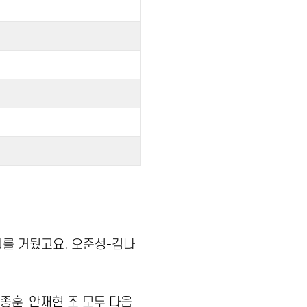
리를 거뒀고요. 오준성-김나
임종훈-안재현 조 모두 다음