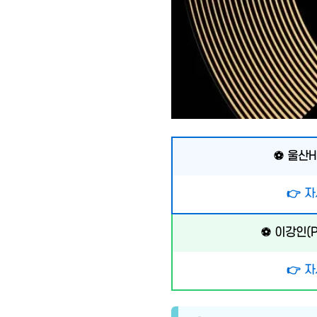
⚽ 울산H
👉 
⚽ 이강인(P
👉 