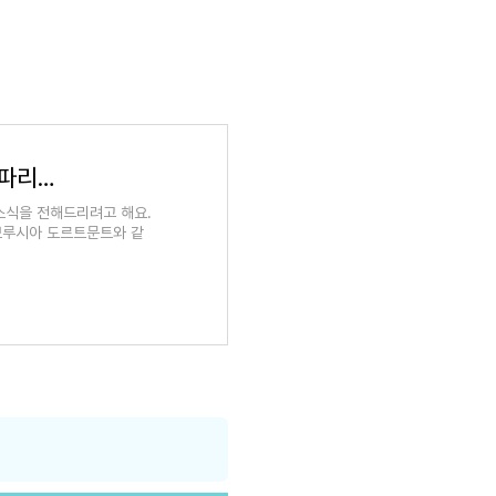
2025 FIFA 클럽 월드컵 조추첨 결과! [울산HD 파리 생제르맹 바이에른 뮌헨 알 아인 대회 경기 일정
 소식을 전해드리려고 해요.
럽 보루시아 도르트문트와 같