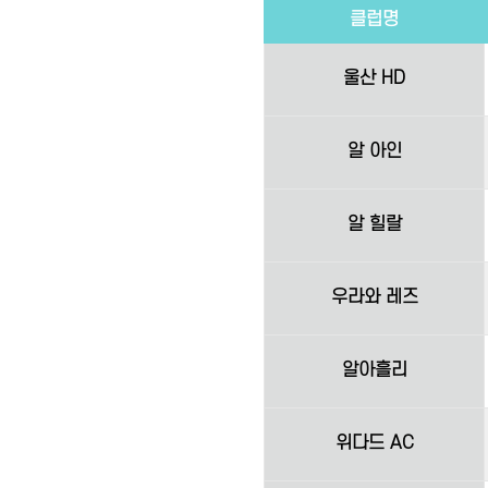
클럽명
울산 HD
알 아인
알 힐랄
우라와 레즈
알아흘리
위다드 AC