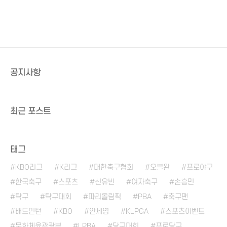
공지사항
최근 포스트
태그
KBO리그
K리그
대한축구협회
오블완
프로야구
한국축구
스포츠
신유빈
여자축구
손흥민
탁구
탁구대회
파리올림픽
PBA
축구팬
배드민턴
KBO
안세영
KLPGA
스포츠이벤트
문화체육관광부
LPBA
당구대회
프로당구