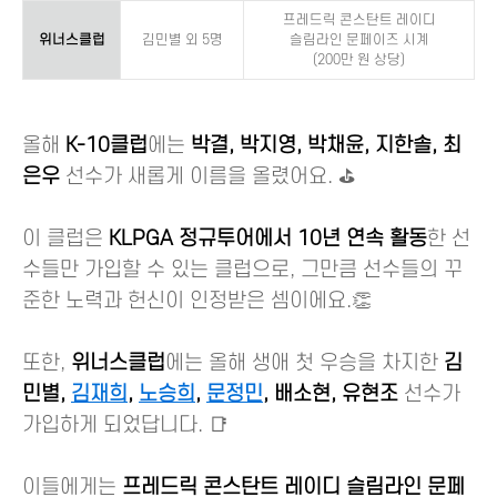
프레드릭 콘스탄트 레이디
위너스클럽
김민별 외 5명
슬림라인 문페이즈 시계
(200만 원 상당)
올해
K-10클럽
에는
박결, 박지영, 박채윤, 지한솔, 최
은우
선수가 새롭게 이름을 올렸어요. ⛳
이 클럽은
KLPGA 정규투어에서 10년 연속 활동
한 선
수들만 가입할 수 있는 클럽으로, 그만큼 선수들의 꾸
준한 노력과 헌신이 인정받은 셈이에요.👏
또한,
위너스클럽
에는 올해 생애 첫 우승을 차지한
김
민별,
김재희
,
노승희
,
문정민
, 배소현, 유현조
선수가
가입하게 되었답니다. 📑
이들에게는
프레드릭 콘스탄트 레이디 슬림라인 문페