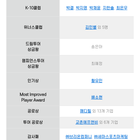
K-10클럽
박결
,
박지영
,
박채윤
,
지한솔
,
최은우
위너스클럽
김민별
외 5명
드림투어
송은아
상금왕
챔피언스투어
최혜정
상금왕
인기상
황유민
Most Improved
배소현
Player Award
공로상
메디힐
외 13개 기업
투어 공로상
교촌에프앤비
외 6개 기업
감사패
㈜브리온컴퍼니
,
㈜세마스포츠마케팅