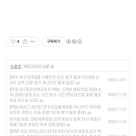
4
구독하기
'
스포츠
' 카테고리의 다른 글
【여자 축구 대표팀】 스페인전 친선 경기 결과! [오대영 신
2024.12.01
상우 감독 다음 경기 캐나다전 중계 일정]
(0)
【프로 당구】 하이원리조트 PBA - LPBA 챔피언십 2024 소
개! [대회 일정 장소 기간 경기 시간 PPQ 대진표 중계 결과
2024.11.29
우승 준우승 상금]
(0)
【PBA 팀리그 4라운드】 우리금융캐피탈-하나카드-하이원
2024.11.27
리조트-휴온스 우승 경쟁! [순위 경기 일정 결과]
(0)
이기흥 회장, 대한체육회장 선거 후보자 등록 의사 표명서
2024.11.26
제출! [일정 후보자 투표 참여 방법]
(0)
【BWF 리닝 차이나 마스터즈】 여자 단식 안세영 & 남자 복