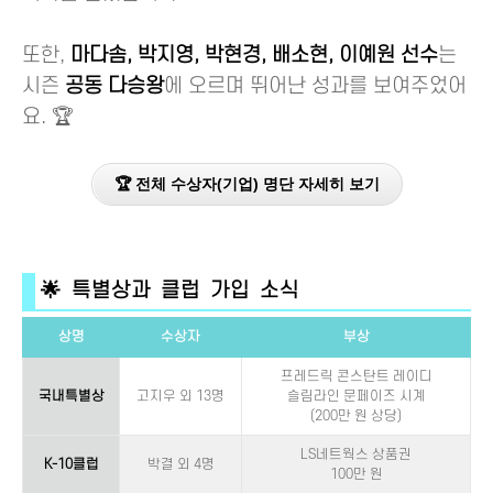
또한,
마다솜, 박지영, 박현경, 배소현, 이예원 선수
는
시즌
공동 다승왕
에 오르며 뛰어난 성과를 보여주었어
요. 🏆
🏆 전체 수상자(기업) 명단 자세히 보기
🌟 특별상과 클럽 가입 소식
상명
수상자
부상
프레드릭 콘스탄트 레이디
국내특별상
고지우 외 13명
슬림라인 문페이즈 시계
(200만 원 상당)
LS네트웍스 상품권
K-10클럽
박결 외 4명
100만 원