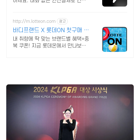
하세요. 대화 없는 안전결제로 간편
하게! 전국 각지에서 올라오는 전국
구 최다 상품 매일 10만 개 이상의
신규 상품 업로드
http://m.lotteon.com
광고
바디프랜드 X 롯데ON 첫구매 최
대 5천원 혜택!
내 취향에 딱 맞는 브랜드별 혜택+중
복 쿠폰! 지금 롯데온에서 만나보세
요!