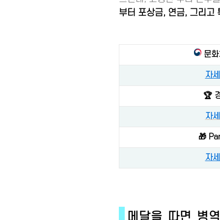
부터 포상금, 연금, 그리고
문화
자세
🏆 
자세
🎁 P
자세
메달을 따면 병역 