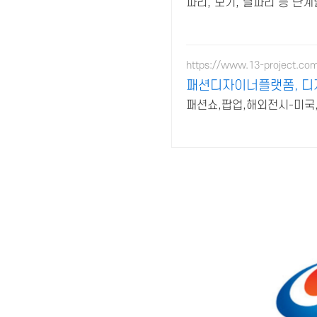
파리, 모기, 날파리 등 단
https://www.13-project.co
패션디자이너플랫폼, 디
패션쇼,팝업,해외전시-미국