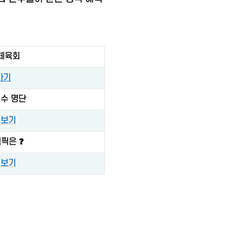
체육회
가기
수 명단
 보기
픽은 ❓
 보기