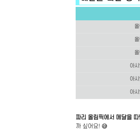
올
올
올
아시
아시
아시
파리 올림픽에서 메달을 따
까 싶어요! 😅