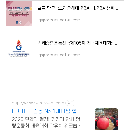
프로 당구 <크라운해태 PBA - LPBA 챔피언십 한가위> 대회 소개! [경기 일정 티켓 예매 대진표 우승
igsports.mueot-ai.com
김해종합운동장 <제105회 전국체육대회> 개회식 폐회식 소개! [축하공연 가수 일정 시간 개막식
igsports.mueot-ai.com
http://www.zemissam.com
광고
더재미 더감동 No.1재미쌈 협력
과 소통의 재미에 빠지다
2026 단합과 열정! 기업과 단체 명
랑운동회 체육대회 야유회 워크숍 레