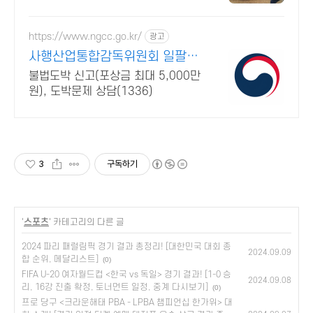
크레이션
https://www.ngcc.go.kr/
광고
사행산업통합감독위원회 일팔오
오 공일일이
불법도박 신고(포상금 최대 5,000만
원), 도박문제 상담(1336)
3
구독하기
'
스포츠
' 카테고리의 다른 글
2024 파리 패럴림픽 경기 결과 총정리! [대한민국 대회 종
2024.09.09
합 순위, 메달리스트]
(0)
FIFA U-20 여자월드컵 <한국 vs 독일> 경기 결과! [1-0 승
2024.09.08
리, 16강 진출 확정, 토너먼트 일정, 중계 다시보기]
(0)
프로 당구 <크라운해태 PBA - LPBA 챔피언십 한가위> 대