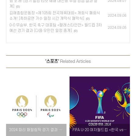
회 소개! [경기 일정 티켓 예매 대진표 우승 상금 결과 중
2024.09.07
계]
(0)
김해종합운동장 <제105회 전국체육대회> 개회식 폐회식
2024.09.06
소개! [축하공연 가수 일정 시간 개막식 폐막식]
(0)
0-0 무승부, 한국 축구 대표팀 <팔레스타인전> 월드컵 3차
2024.09.05
예선 경기 결과 [다음 오만전 일정 중계]
(0)
'스포츠'
Related Articles
2024 파리 패럴림픽 경기 결과 총정리! [대한민국 대회 종합 순위, 메달리스트]
FIFA U-20 여자월드컵 <한국 vs 독일> 경기 결과! [1-0 승리, 16강 진출 확정, 토너먼트 일정, 중계 다시보기]