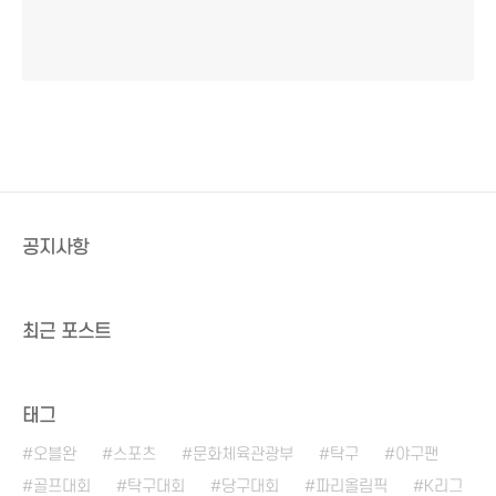
공지사항
최근 포스트
태그
오블완
스포츠
문화체육관광부
탁구
야구팬
골프대회
탁구대회
당구대회
파리올림픽
K리그