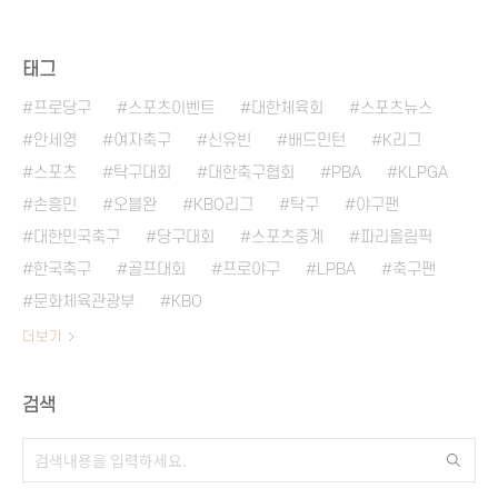
태그
프로당구
스포츠이벤트
대한체육회
스포츠뉴스
안세영
여자축구
신유빈
배드민턴
K리그
스포츠
탁구대회
대한축구협회
PBA
KLPGA
손흥민
오블완
KBO리그
탁구
야구팬
대한민국축구
당구대회
스포츠중계
파리올림픽
한국축구
골프대회
프로야구
LPBA
축구팬
문화체육관광부
KBO
더보기
검색