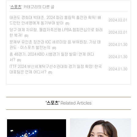
'
스포츠
' 카테고리의 다른 글
태권도 경희대 박태준, 2024 파리 올림픽 출전권 획득! 배
2024.02.01
드민턴 안세영에게 동기부여 받아
(0)
당구 여제 차유람, 웰컴저축은행 LPBA 챔피언십으로 화려
2024.02.01
한 복귀!
(0)
문체부 유인촌 장관과 IOC 세르미앙 응 부위원장, 가상 태
2024.01.30
권도 · 이스포츠 발전논의
(0)
총 48경기, 2024 KBO 시범경기 일정 발표! 언제 어디
2024.01.30
서?
(0)
ITTF 2024 부산세계탁구선수권대회 경기 일정 확정! 한국
2024.01.30
대표팀은 언제 어디서?
(0)
'스포츠'
Related Articles