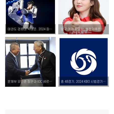
태권도 경희대 박태준, 2024 파리 올림픽 출전권 획득! 배드민턴 안세영에게 동기부여 받아
당구 여제 차유람, 웰컴저축은행 LPBA 챔피언십으로 화려한 복귀!
문체부 유인촌 장관과 IOC 세르미앙 응 부위원장, 가상 태권도 · 이스포츠 발전논의
총 48경기, 2024 KBO 시범경기 일정 발표! 언제 어디서?