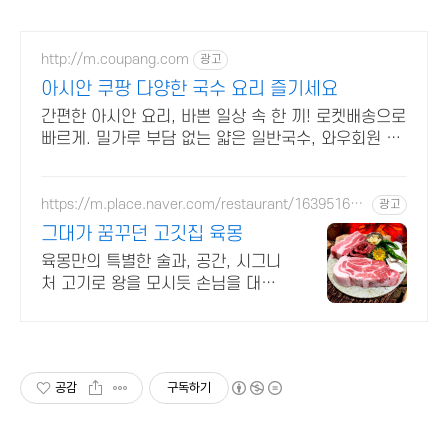
http://m.coupang.com
광고
아시안 쿠팡 다양한 국수 요리 즐기세요
간편한 아시안 요리, 바쁜 일상 속 한 끼! 로켓배송으로
빠르게. 밀가루 부담 없는 얇은 일반국수, 와우회원 30
일 무료반품으로!
https://m.place.naver.com/restaurant/163951608
광고
3
그대가 꿈꾸던 고깃집 육몽
육몽만의 특별한 술과, 공간, 시그니
처 고기로 왕을 모시듯 손님을 대접
합니다
공감
구독하기