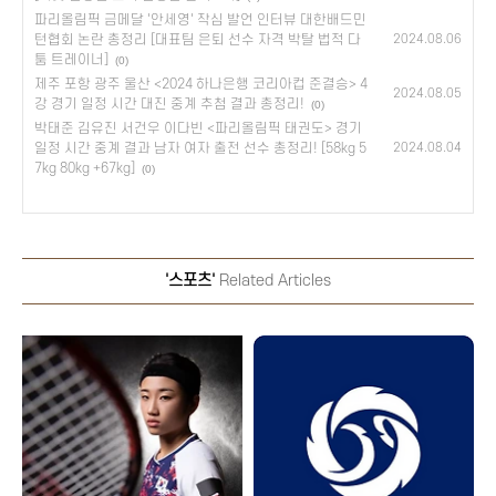
파리올림픽 금메달 '안세영' 작심 발언 인터뷰 대한배드민
턴협회 논란 총정리 [대표팀 은퇴 선수 자격 박탈 법적 다
2024.08.06
툼 트레이너]
(0)
제주 포항 광주 울산 <2024 하나은행 코리아컵 준결승> 4
2024.08.05
강 경기 일정 시간 대진 중계 추첨 결과 총정리!
(0)
박태준 김유진 서건우 이다빈 <파리올림픽 태권도> 경기
일정 시간 중계 결과 남자 여자 출전 선수 총정리! [58kg 5
2024.08.04
7kg 80kg +67kg]
(0)
'스포츠'
Related Articles