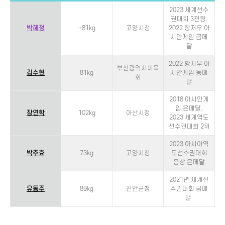
2023 세계선수
권대회 3관왕,
박혜정
+81kg
고양시청
2022 항저우 아
시안게임 금메
달
2022 항저우 아
부산광역시체육
김수현
81kg
시안게임 동메
회
달
2018 아시안게
임 은메달,
장연학
102kg
아산시청
2023 세계역도
선수권대회 2위
2023 아시아역
박주효
73kg
고양시청
도선수권대회
용상 은메달
2021년 세계선
유동주
89kg
진안군청
수권대회 금메
달