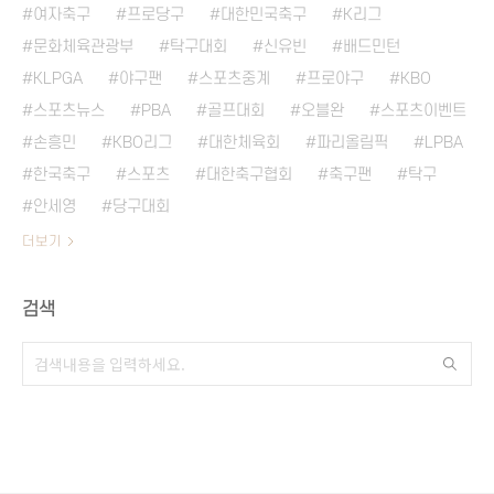
여자축구
프로당구
대한민국축구
K리그
문화체육관광부
탁구대회
신유빈
배드민턴
KLPGA
야구팬
스포츠중계
프로야구
KBO
스포츠뉴스
PBA
골프대회
오블완
스포츠이벤트
손흥민
KBO리그
대한체육회
파리올림픽
LPBA
한국축구
스포츠
대한축구협회
축구팬
탁구
안세영
당구대회
더보기
검색