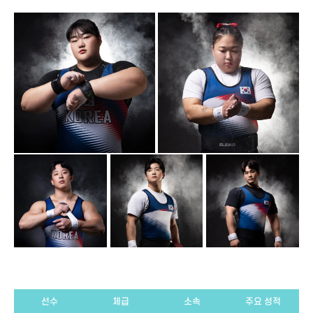
선수
체급
소속
주요 성적