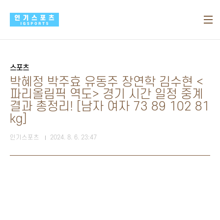
본문 바로가기
스포츠
박혜정 박주효 유동주 장연학 김수현 <
파리올림픽 역도> 경기 시간 일정 중계
결과 총정리! [남자 여자 73 89 102 81
kg]
인기스포츠
2024. 8. 6. 23:47