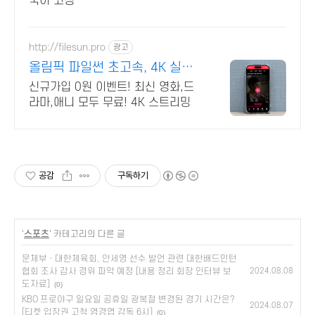
국어 코칭
http://filesun.pro
광고
올림픽 파일썬 초고속, 4K 실시
간 보기!
신규가입 0원 이벤트! 최신 영화,드
라마,애니 모두 무료! 4K 스트리밍
공감
구독하기
'
스포츠
' 카테고리의 다른 글
문체부 · 대한체육회, 안세영 선수 발언 관련 대한배드민턴
협회 조사 감사 경위 파악 예정 [내용 정리 회장 인터뷰 보
2024.08.08
도자료]
(0)
KBO 프로야구 일요일 공휴일 광복절 변경된 경기 시간은?
2024.08.07
[티켓 입장권 고척 염경엽 감독 6시]
(0)