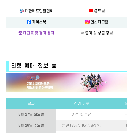
대한배드민턴협회
유튜브
페이스북
인스타그램
🏆 대진표 및 경기 결과
💸
중계 및 상금 정보
티켓 예매 정보 📅
날짜
경기 구분
좌석
8월 27일 화요일
예선 및 본선
무료
8월 28일 수요일
본선 (32강, 16강, 8강전)
일반석 