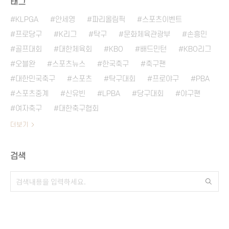
태그
KLPGA
안세영
파리올림픽
스포츠이벤트
프로당구
K리그
탁구
문화체육관광부
손흥민
골프대회
대한체육회
KBO
배드민턴
KBO리그
오블완
스포츠뉴스
한국축구
축구팬
대한민국축구
스포츠
탁구대회
프로야구
PBA
스포츠중계
신유빈
LPBA
당구대회
야구팬
여자축구
대한축구협회
더보기
검색