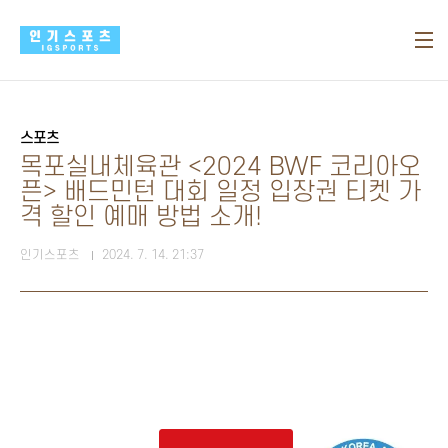
본문 바로가기
스포츠
목포실내체육관 <2024 BWF 코리아오
픈> 배드민턴 대회 일정 입장권 티켓 가
격 할인 예매 방법 소개!
인기스포츠
2024. 7. 14. 21:37