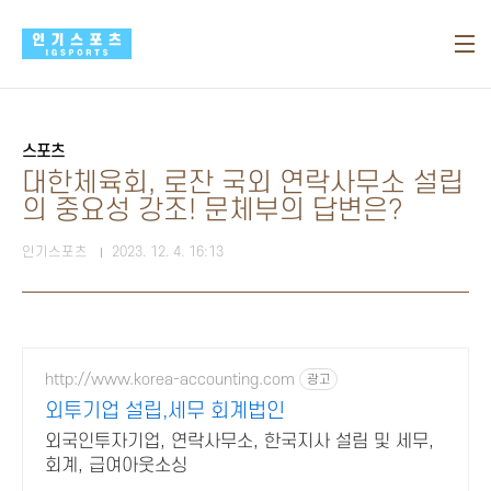
본문 바로가기
스포츠
대한체육회, 로잔 국외 연락사무소 설립
의 중요성 강조! 문체부의 답변은?
인기스포츠
2023. 12. 4. 16:13
http://www.korea-accounting.com
광고
외투기업 설립,세무 회계법인
외국인투자기업, 연락사무소, 한국지사 설림 및 세무,
회계, 급여아웃소싱