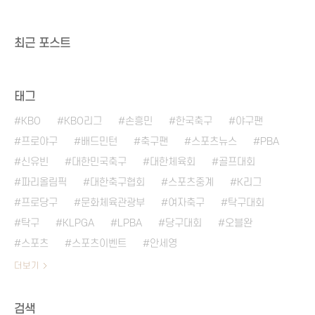
최근 포스트
태그
KBO
KBO리그
손흥민
한국축구
야구팬
프로야구
배드민턴
축구팬
스포츠뉴스
PBA
신유빈
대한민국축구
대한체육회
골프대회
파리올림픽
대한축구협회
스포츠중계
K리그
프로당구
문화체육관광부
여자축구
탁구대회
탁구
KLPGA
LPBA
당구대회
오블완
스포츠
스포츠이벤트
안세영
더보기
검색