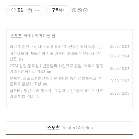
공감
구독하기
'
스포츠
' 카테고리의 다른 글
피겨 차준환과 신지아 국가대표 1차 선발전에서 우승!
2023.12.04
(0)
대한체육회, 체육계의 지속 가능한 미래를 위한 ESG경영
2023.12.04
선포
(0)
2024 강원 동계청소년올림픽 샤인크루 출범, 배우 이동욱
2023.12.04
명예자원봉사로 위촉!
(0)
문체부, 스포츠클럽진흥 기본계획을 통한 생활체육과 전
2023.12.03
문체육 활성화 조성
(0)
김포FC, 창단 이래 첫 K리그1 승격 도전! 플레이오프 티켓
2023.12.03
예매 방법 안내
(0)
'스포츠'
Related Articles