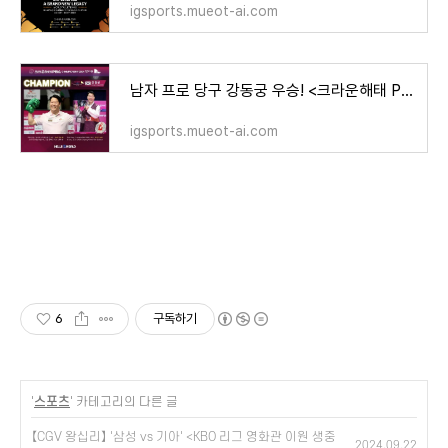
igsports.mueot-ai.com
남자 프로 당구 강동궁 우승! <크라운해태 PBA 챔피언십 한가위> 결승 결과 [초클루 준우승 웰컴톱
igsports.mueot-ai.com
6
구독하기
'
스포츠
' 카테고리의 다른 글
【CGV 왕십리】 '삼성 vs 기아' <KBO 리그 영화관 이원 생중
2024.09.22