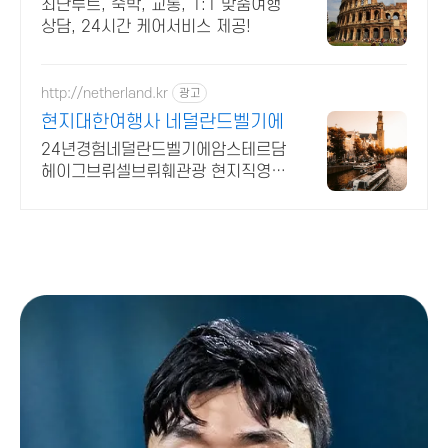
최단루트, 숙박, 교통, 1:1 맞춤여행
상담, 24시간 케어서비스 제공!
http://netherland.kr
광고
현지대한여행사 네덜란드벨기에
24년경험네덜란드벨기에암스테르담
헤이그브뤼셀브뤼훼관광 현지직영여
행사가족자유가이드투어