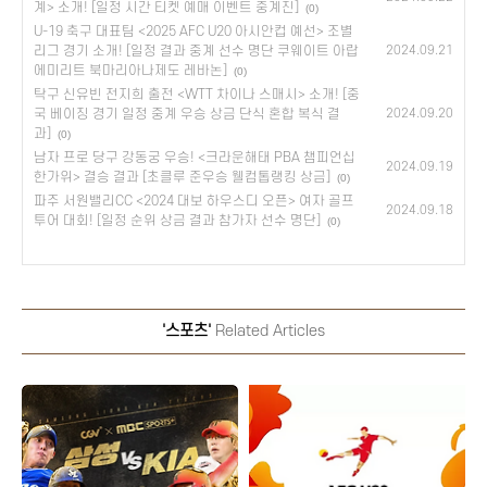
계> 소개! [일정 시간 티켓 예매 이벤트 중계진]
(0)
U-19 축구 대표팀 <2025 AFC U20 아시안컵 예선> 조별
리그 경기 소개! [일정 결과 중계 선수 명단 쿠웨이트 아랍
2024.09.21
에미리트 북마리아나제도 레바논]
(0)
탁구 신유빈 전지희 출전 <WTT 차이나 스매시> 소개! [중
국 베이징 경기 일정 중계 우승 상금 단식 혼합 복식 결
2024.09.20
과]
(0)
남자 프로 당구 강동궁 우승! <크라운해태 PBA 챔피언십
2024.09.19
한가위> 결승 결과 [초클루 준우승 웰컴톱랭킹 상금]
(0)
파주 서원밸리CC <2024 대보 하우스디 오픈> 여자 골프
2024.09.18
투어 대회! [일정 순위 상금 결과 참가자 선수 명단]
(0)
'스포츠'
Related Articles