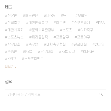
태그
신유빈
배드민턴
LPBA
탁구
오블완
한국축구
대한민국축구
야구팬
스포츠중계
PBA
대한체육회
문화체육관광부
스포츠
여자축구
스포츠뉴스
파리올림픽
프로당구
프로야구
탁구대회
축구팬
대한축구협회
골프대회
안세영
손흥민
KBO
당구대회
KBO리그
KLPGA
K리그
스포츠이벤트
더보기
검색