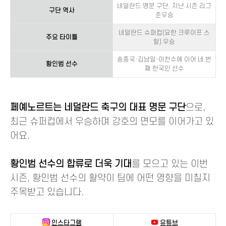
네덜란드 명문 구단, 지난 시즌 리그
구단 역사
준우승
네덜란드 슈퍼컵(요한 크루이프 스
주요 타이틀
할) 우승
송종국·김남일·이천수에 이어 네 번
황인범 선수
째 한국인 선수
페예노르트는 네덜란드 축구의 대표 명문 구단
으로,
최근 슈퍼컵에서 우승하며 강호의 면모를 이어가고 있
어요.
황인범 선수의 합류로 더욱 기대
를 모으고 있는 이번
시즌, 황인범 선수의 활약이 팀에 어떤 영향을 미칠지
주목받고 있습니다.
인스타그램
유튜브