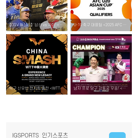
【CGV 왕십리】 '삼성 vs 기아' <KBO 리그 영화관 이원 생중계> 소개! [일정 시간 티켓 예매 이벤트 중계진]
U-19 축구 대표팀 <2025 AFC U20 아시안컵 예선> 조별 리그 경기 소개! [일정 결과 중계 선수 명단 쿠웨이트 아랍에미리트 북마리아나제도 레바논]
탁구 신유빈 전지희 출전 <WTT 차이나 스매시> 소개! [중국 베이징 경기 일정 중계 우승 상금 단식 혼합 복식 결과]
남자 프로 당구 강동궁 우승! <크라운해태 PBA 챔피언십 한가위> 결승 결과 [초클루 준우승 웰컴톱랭킹 상금]
IGSPORTS_인기스포츠