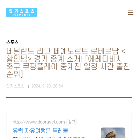
본문 바로가기
스포츠
네덜란드 리그 페예노르트 로테르담 <
황인범> 경기 중계 소개! [에레디비시
축구 쿠팡플레이 중계진 일정 시간 출전
순위]
인기스포츠
2024. 9. 20. 20:54
http://www.dooravel.com
광고
유럽 자유여행은 두레블!