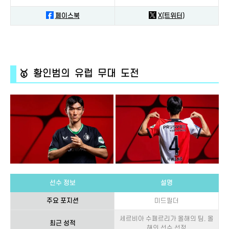
페이스북
X(트위터)
🥇 황인범의 유럽 무대 도전
선수 정보
설명
주요 포지션
미드필더
세르비아 수페르리가 올해의 팀, 올
최근 성적
해의 선수 선정