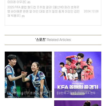
이미래 이우경]
(0)
2025 FIFA 클럽 월드컵 조추첨 결과! [울산HD 파리 생제르
맹 바이에른 뮌헨 알 아인 대회 경기 일정 중계 이강인 김민
2024.12.06
재 박용우]
(0)
'스포츠'
Related Articles
【청두】 2024 ITTF 혼성 팀 월드컵 결승 중국전 경기 결과! [2회 연속 준우승 한국 탁구 혼합복식 신유빈 조대성]
【대한축구협회】 2024 KFA 팬투표 <올해의 골 & 경기> 후보 소개 및 투표 방법! [결과 발표]