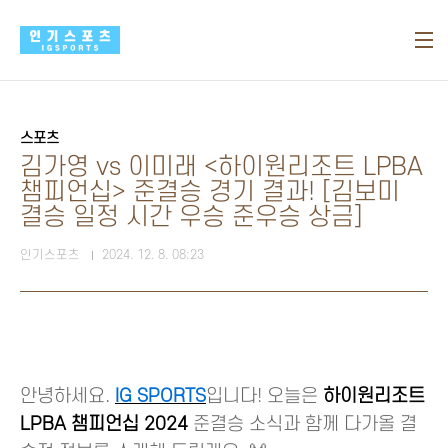
본문 바로가기
스포츠
김가영 vs 이미래 <하이원리조트 LPBA
챔피언십> 준결승 경기 결과! [김보미
결승 일정 시간 우승 준우승 상금]
인기스포츠
2024. 12. 8. 08:23
안녕하세요.
IG SPORTS
입니다! 오늘은
하이원리조트
LPBA 챔피언십 2024
준결승 소식과 함께 다가올 결