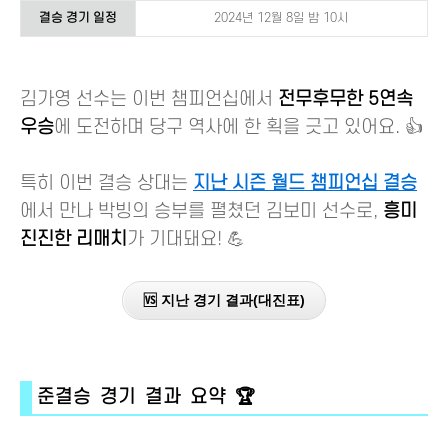
결승 경기 일정
2024년 12월 8일 밤 10시
김가영 선수는 이번 챔피언십에서
전무후무한 5연속
우승
에 도전하며 당구 역사에 한 획을 긋고 있어요. 👍
특히 이번 결승 상대는
지난 시즌 월드 챔피언십 결승
에서 만나 박빙의 승부를 펼쳤던 김보미 선수로,
흥미
진진한 리매치
가 기대돼요! 💪
🆚 지난 경기 결과(대진표)
준결승 경기 결과 요약 🏆