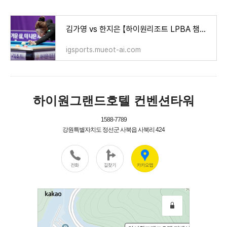
김가영 vs 한지은 【하이원리조트 LPBA 챔피언십】 16강 경기 결과! [대회 일정 8강 대진표 중계 스
igsports.mueot-ai.com