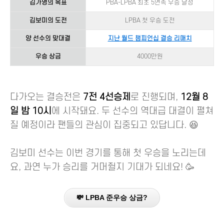
김가영의 목표
PBA-LPBA 최초 5연속 우승 달성
김보미의 도전
LPBA 첫 우승 도전
양 선수의 맞대결
지난 월드 챔피언십 결승 리매치
우승 상금
4000만원
다가오는 결승전은
7전 4선승제
로 진행되며,
12월 8
일 밤 10시
에 시작돼요. 두 선수의 역대급 대결이 펼쳐
질 예정이라 팬들의 관심이 집중되고 있답니다. 😆
김보미 선수는 이번 경기를 통해 첫 우승을 노리는데
요, 과연 누가 승리를 거머쥘지 기대가 되네요! 🥳
💸 LPBA 준우승 상금?