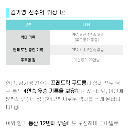
김가영 선수의 위상 📈
구분
내용
LPBA 통산 4연속 우승
역대 기록
(쿠드롱과 동률)
현재 도전 중인 기록
LPBA 최초 5연속 우승
주목할 점
개인투어 29연승
한편, 김가영 선수는
프레드릭 쿠드롱
과 함께 프로 당
구 통산
4연속 우승 기록을 보유
하고 있는데요, 이번에
5연속 우승에 성공한다면 새로운 역사를 쓰게 된답니
다! 🙌
이와 함께
통산 12번째 우승
에도 도전하며 그야말로