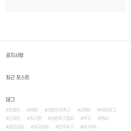
공지사항
최근 포스트
태그
손흥민
KBO
대한민국축구
LPBA
KBO리그
신유빈
축구팬
대한축구협회
탁구
PBA
골프대회
당구대회
한국축구
KLPGA