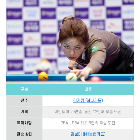
구분
내용
선수
김가영 (하나카드)
기록
개인투어 29연승, 통산 12번째 우승 도전
특이사항
PBA-LPBA 최초 5연속 우승 도전
결승 상대
김보미 (NH농협카드)