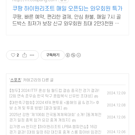
쿠팡 하이원리조트 매일 오픈되는 와우회원 특가
쿠팡, 빠른 예약, 편리한 결제, 안심 환불, 매일 7시 골
드박스 최저가 보장 신규 와우회원 최대 2만3천원 쿠
폰팩+5% 추가적립 혜택! 여행도 이제 쿠팡에서!
2
구독하기
'
스포츠
' 카테고리의 다른 글
【청두】 2024 ITTF 혼성 팀 월드컵 결승 중국전 경기 결과!
2024.12.09
[2회 연속 준우승 한국 탁구 혼합복식 신유빈 조대성]
(0)
【대한축구협회】 2024 KFA 팬투표 <올해의 골 & 경기> 후
2024.12.08
보 소개 및 투표 방법! [결과 발표]
(0)
2025년 강원 '제106회 전국동계체육대회' 소개! [동계체전
2024.12.06
경기 일정 종목 참가 요강 중계 개최지]
(0)
김가영 vs 한지은 【하이원리조트 LPBA 챔피언십】 16강
경기 결과! [대회 일정 8강 대진표 중계 스롱 피아비 임경진
2024.12.06