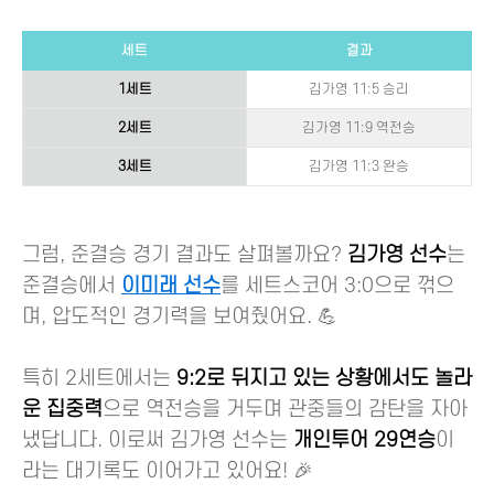
세트
결과
1세트
김가영 11:5 승리
2세트
김가영 11:9 역전승
3세트
김가영 11:3 완승
그럼, 준결승 경기 결과도 살펴볼까요?
김가영 선수
는
준결승에서
이미래 선수
를 세트스코어 3:0으로 꺾으
며, 압도적인 경기력을 보여줬어요. 💪
특히 2세트에서는
9:2로 뒤지고 있는 상황에서도 놀라
운 집중력
으로 역전승을 거두며 관중들의 감탄을 자아
냈답니다. 이로써 김가영 선수는
개인투어 29연승
이
라는 대기록도 이어가고 있어요! 🎉