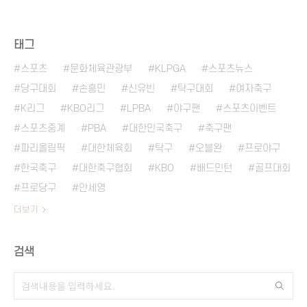
태그
스포츠
문화체육관광부
KLPGA
스포츠뉴스
당구대회
손흥민
신유빈
탁구대회
여자축구
K리그
KBO리그
LPBA
야구팬
스포츠이벤트
스포츠중계
PBA
대한민국축구
축구팬
파리올림픽
대한체육회
탁구
오블완
프로야구
한국축구
대한축구협회
KBO
배드민턴
골프대회
프로당구
안세영
더보기
검색