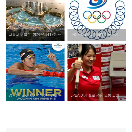
시흥시 거북섬, 2025년 제17회 '전국해양스포츠제전' 유치 신청
아이스하키, 제105회 전국동계체전 경기 일정과 결과 알아보기!
김우민, 도하 세계수영선수권대회 400m 금메달! 기록과 경기 영상 다시보기
LPBA 여자 프로당구 '스롱 피아비' 통산 7승, 우승 상금과 다음 PBA 경기는?