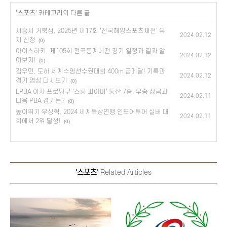
'
스포츠
' 카테고리의 다른 글
시흥시 거북섬, 2025년 제17회 '전국해양스포츠제전' 유
2024.02.12
치 신청
(0)
아이스하키, 제105회 전국동계체전 경기 일정과 결과 알
2024.02.12
아보기!
(0)
김우민, 도하 세계수영선수권대회 400m 금메달! 기록과
2024.02.12
경기 영상 다시보기
(0)
LPBA 여자 프로당구 '스롱 피아비' 통산 7승, 우승 상금과
2024.02.11
다음 PBA 경기는?
(0)
높이뛰기 우상혁, 2024 세계육상연맹 인도어투어 실버 대
2024.02.11
회에서 2위 달성!
(0)
'스포츠'
Related Articles