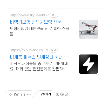
http://www.sky-world.kr
광고
비행기모형 전투기모형 전문
모형비행기 대한민국 전문 특화 쇼핑
몰
https://m.bunjang.co.kr/
광고
미개봉 피닉스 번개장터 국내 최
대 브랜드 중고거래
피닉스 새상품을 중고가로 구매하세
요. 대화 없는 안전결제로 간편하게!
전국 각지에서 올라오는 전국구 최다
상품 매일 10만 개 이상의 신규 상품
업로드
공감
구독하기