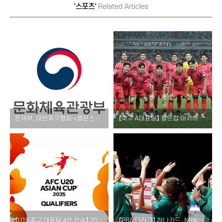
'스포츠'
Related Articles
문체부, 대한축구협회 <클린스만, 홍명보> 감독 선임 특정 감사 결과 발표! [과정 문제 이사회 절차 위반 누락 정몽규 회장]
【축구 A대표팀】 월드컵 아시아 3차 예선 경기 소개! [요르단 이라크전 용인미르스타디움 중계 MBC KBS 쿠팡플레이 일정 시간 티켓 예매]
【U19 축구 대표팀 4전 전승】 2025 AFC U20 아시안컵 예선 경기 결과 [레바논전 본선 진출 국가 팀 현황 다시보기]
【PBA 팀리그】 하나카드, NH농협카드에 4:0 완승! [2라운드 경기 결과 일정 팀 순위 중계 티켓]