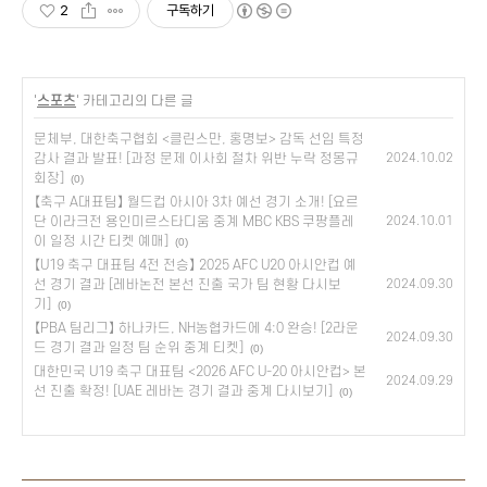
2
구독하기
'
스포츠
' 카테고리의 다른 글
문체부, 대한축구협회 <클린스만, 홍명보> 감독 선임 특정
감사 결과 발표! [과정 문제 이사회 절차 위반 누락 정몽규
2024.10.02
회장]
(0)
【축구 A대표팀】 월드컵 아시아 3차 예선 경기 소개! [요르
단 이라크전 용인미르스타디움 중계 MBC KBS 쿠팡플레
2024.10.01
이 일정 시간 티켓 예매]
(0)
【U19 축구 대표팀 4전 전승】 2025 AFC U20 아시안컵 예
선 경기 결과 [레바논전 본선 진출 국가 팀 현황 다시보
2024.09.30
기]
(0)
【PBA 팀리그】 하나카드, NH농협카드에 4:0 완승! [2라운
2024.09.30
드 경기 결과 일정 팀 순위 중계 티켓]
(0)
대한민국 U19 축구 대표팀 <2026 AFC U-20 아시안컵> 본
2024.09.29
선 진출 확정! [UAE 레바논 경기 결과 중계 다시보기]
(0)