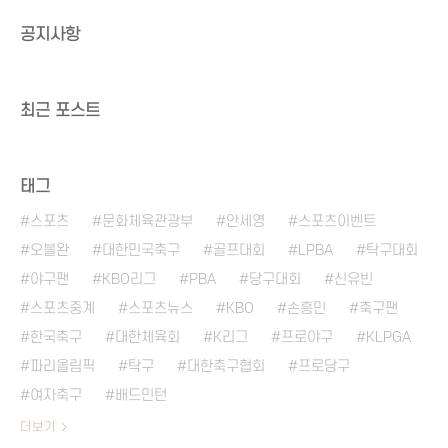
공지사항
최근 포스트
태그
스포츠
문화체육관광부
안세영
스포츠이벤트
오블완
대한민국축구
골프대회
LPBA
탁구대회
야구팬
KBO리그
PBA
당구대회
신유빈
스포츠중계
스포츠뉴스
KBO
손흥민
축구팬
한국축구
대한체육회
K리그
프로야구
KLPGA
파리올림픽
탁구
대한축구협회
프로당구
여자축구
배드민턴
더보기