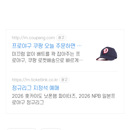
http://m.coupang.com
광고
프로야구 쿠팡 오늘 주문하면 내
일 도착
미끄럼 없이 배트를 꽉 잡아주는 프
로야구, 쿠팡 로켓배송으로 빠르게
경험하세요! 정확한 타격을 원한다
면? 안정적인 그립감의 장갑으로 실
력 향상을 도와줘요.
https://m.ticketlink.co.kr
광고
정규리그 지정석 예매
2026 홋카이도 닛폰햄 파이터즈, 2026 NPB 일본프
로야구 정규리그