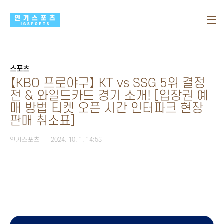
본문 바로가기
스포츠
【KBO 프로야구】 KT vs SSG 5위 결정
전 & 와일드카드 경기 소개! [입장권 예
매 방법 티켓 오픈 시간 인터파크 현장
판매 취소표]
인기스포츠
2024. 10. 1. 14:53